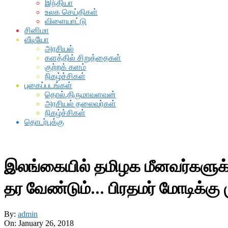
இந்தியா
உலக செய்திகள்
விளையாட்டு
சினிமா
வீடியோ
அரசியல்
களத்தில் சிறுத்தைகள்
குற்றக் களம்
நிகழ்ச்சிகள்
புகைப்படங்கள்
தொல்.திருமாவளவன்
அரசியல் தலைவர்கள்
நிகழ்ச்சிகள்
தொடர்புக்கு
இலங்கையில் தமிழக மீனவர்களுக
தர வேண்டும்… பிரதமர் மோடிக்கு 
By:
admin
On:
January 26, 2018