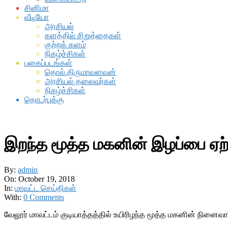
சினிமா
வீடியோ
அரசியல்
களத்தில் சிறுத்தைகள்
குற்றக் களம்
நிகழ்ச்சிகள்
புகைப்படங்கள்
தொல்.திருமாவளவன்
அரசியல் தலைவர்கள்
நிகழ்ச்சிகள்
தொடர்புக்கு
இறந்த மூத்த மகனின் இழப்பை ஏ
By:
admin
On:
October 19, 2018
In:
மாவட்ட செய்திகள்
With:
0 Comments
வேலூர் மாவட்டம் குடியாத்தத்தில் உயிரிழந்த மூத்த மகனின் 