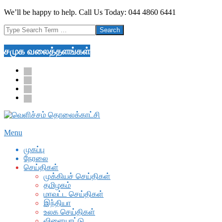
Skip
We’ll be happy to help. Call Us Today: 044 4860 6441
to
Search
content
சமுக வலைத்தளங்கள்
facebook
twitter
youtube
google
Secondary
Menu
Navigation
முகப்பு
Menu
நேரலை
செய்திகள்
முக்கியச் செய்திகள்
தமிழகம்
மாவட்ட செய்திகள்
இந்தியா
உலக செய்திகள்
விளையாட்டு