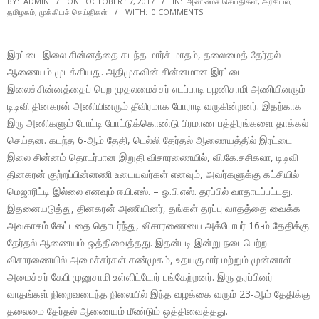
BY:
ADMIN
ON:
OCTOBER 17, 2017
IN:
அண்மைச் செய்திகள்
,
அரசியல்
,
தமிழகம்
,
முக்கியச் செய்திகள்
WITH:
0 COMMENTS
இரட்டை இலை சின்னத்தை கடந்த மார்ச் மாதம், தலைமைத் தேர்தல்
ஆணையம் முடக்கியது. அதிமுகவின் சின்னமான இரட்டை
இலைச்சின்னத்தைப் பெற முதலமைச்சர் எடப்பாடி பழனிசாமி அணியினரும்
டிடிவி தினகரன் அணியினரும் தீவிரமாக போராடி வருகின்றனர். இதற்காக
இரு அணிகளும் போட்டி போட்டுக்கொண்டு பிரமாண பத்திரங்களை தாக்கல்
செய்தன. கடந்த 6-ஆம் தேதி, டெல்லி தேர்தல் ஆணையத்தில் இரட்டை
இலை சின்னம் தொடர்பான இறுதி விசாரணையில், வி.கே.சசிகலா, டிடிவி
தினகரன் குற்றப்பின்னணி உடையவர்கள் எனவும், அவர்களுக்கு கட்சியில்
மெஜாரிட்டி இல்லை எனவும் ஈ.பி.எஸ். – ஓ.பி.எஸ். தரப்பில் வாதாடப்பட்டது.
இதனையடுத்து, தினகரன் அணியினர், தங்கள் தரப்பு வாதத்தை வைக்க
அவகாசம் கேட்டதை தொடர்ந்து, விசாரணையை அக்டோபர் 16-ம் தேதிக்கு
தேர்தல் ஆணையம் ஒத்திவைத்தது. இதன்படி இன்று நடைபெற்ற
விசாரணையில் அமைச்சர்கள் சண்முகம், உதயகுமார் மற்றும் முன்னாள்
அமைச்சர் கேபி முனுசாமி உள்ளிட்டோர் பங்கேற்றனர். இரு தரப்பினர்
வாதங்கள் நிறைவடைந்த நிலையில் இந்த வழக்கை வரும் 23-ஆம் தேதிக்கு
தலைமை தேர்தல் ஆணையம் மீண்டும் ஒத்திவைத்தது.