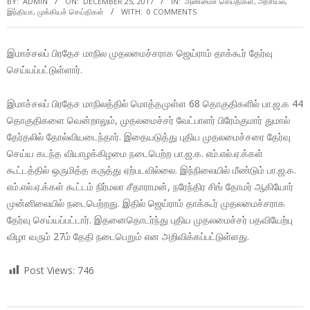
BY:
ADMIN
ON:
DECEMBER 25, 2017
IN:
அண்மைச் செய்திகள்
,
அரசியல்
,
இந்தியா
,
முக்கியச் செய்திகள்
WITH:
0 COMMENTS
இமாச்சலப் பிரதேச மாநில முதலமைச்சராக ஜெய்ராம் தாக்கூர் தேர்வு
செய்யப்பட்டுள்ளார்.
இமாச்சலப் பிரதேச மாநிலத்தில் மொத்தமுள்ள 68 தொகுதிகளில் பா.ஜ.க 44
தொகுதிகளை வென்றாலும், முதலமைச்சர் வேட்பாளர் பிரேம்குமார் துமால்
தேர்தலில் தோல்வியடைந்தார். இதையடுத்து புதிய முதலமைச்சரை தேர்வு
செய்ய கடந்த வியாழக்கிழமை நடைபெற்ற பா.ஜ.க. எம்.எல்.ஏ.க்கள்
கூட்டத்தில் ஒருமித்த கருத்து ஏற்படவில்லை. இந்நிலையில் மீண்டும் பா.ஜ.க.
எம்.எல்.ஏ.க்கள் கூட்டம் நிர்மலா சீதாராமன், நரேந்திர சிங் தோமர் ஆகியோர்
முன்னிலையில் நடைபெற்றது. இதில் ஜெய்ராம் தாக்கூர் முதலமைச்சராக
தேர்வு செய்யப்பட்டார். இதனைதொடர்ந்து புதிய முதலமைச்சர் பதவியேற்பு
விழா வரும் 27ம் தேதி நடைபெறும் என அறிவிக்கப்பட்டுள்ளது.
Post Views:
746