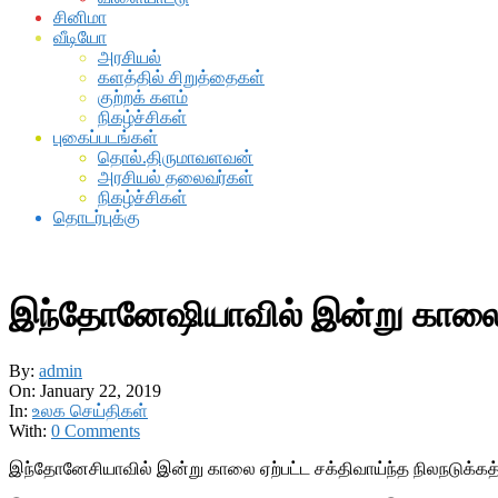
சினிமா
வீடியோ
அரசியல்
களத்தில் சிறுத்தைகள்
குற்றக் களம்
நிகழ்ச்சிகள்
புகைப்படங்கள்
தொல்.திருமாவளவன்
அரசியல் தலைவர்கள்
நிகழ்ச்சிகள்
தொடர்புக்கு
இந்தோனேஷியாவில் இன்று காலை ச
By:
admin
On:
January 22, 2019
In:
உலக செய்திகள்
With:
0 Comments
இந்தோனேசியாவில் இன்று காலை ஏற்பட்ட சக்திவாய்ந்த நிலநடுக்கத