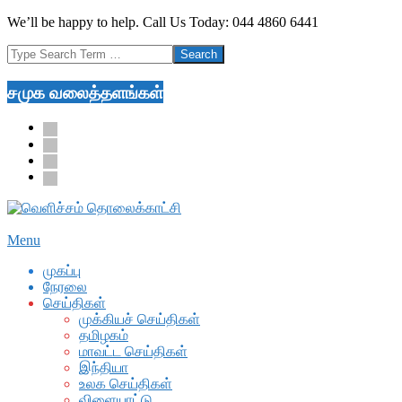
Skip
We’ll be happy to help. Call Us Today: 044 4860 6441
to
Search
content
சமுக வலைத்தளங்கள்
facebook
twitter
youtube
google
Secondary
Menu
Navigation
முகப்பு
Menu
நேரலை
செய்திகள்
முக்கியச் செய்திகள்
தமிழகம்
மாவட்ட செய்திகள்
இந்தியா
உலக செய்திகள்
விளையாட்டு