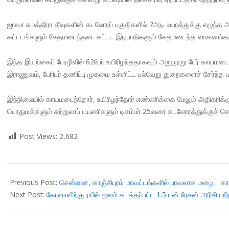
ஜாவா சுமத்திரா தீவுகளின் கடலோரப் பகுதிகளில் 7அடி உயரத்துக்கு எழுந்த 
கட்டடங்களும் சேதமடைந்தன. கட்டட இடிபாடுகளும் சேதமடைந்த வாகனங்களும
இந்த இயற்கைப் பேரழிவில் 62பேர் உயிரிழந்ததாகவும் அறுநூறு பேர் காய
இராணுவம், பேரிடர் தணிப்பு முகமை உள்ளிட்ட பல்வேறு துறைகளைச் சேர்ந்த பண
இந்நிலையில் காயமடைந்தோர், உயிரிழந்தோர் எண்ணிக்கை மேலும் அதிகரிக்க
பொதுமக்களும் சுற்றுலாப் பயணிகளும் டிசம்பர் 25வரை கடலோரத்துக்குச் செ
Post Views:
2,682
2018-
12-
Previous Post:
சென்னை, காஞ்சிபுரம் மாவட்டங்களில் பரவலாக மழை… காவி
23
Next Post:
கேரளாவிற்கு ரயில் மூலம் கடத்தப்பட்ட 1.5 டன் ரேசன் அரிசி பறி