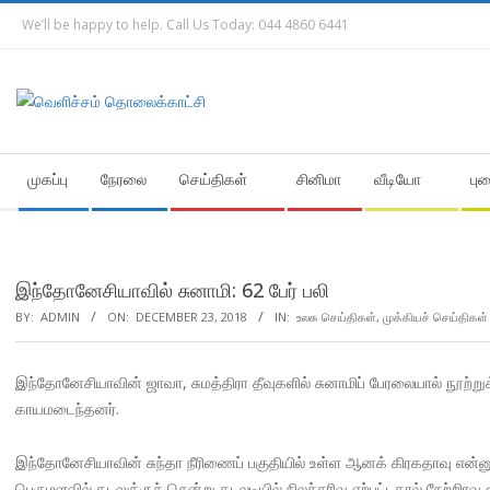
Skip
We’ll be happy to help. Call Us Today: 044 4860 6441
to
content
Secondary
முகப்பு
நேரலை
செய்திகள்
சினிமா
வீடியோ
பு
Navigation
Menu
இந்தோனேசியாவில் சுனாமி: 62 பேர் பலி
BY:
ADMIN
ON:
DECEMBER 23, 2018
IN:
உலக செய்திகள்
,
முக்கியச் செய்திகள்
இந்தோனேசியாவின் ஜாவா, சுமத்திரா தீவுகளில் சுனாமிப் பேரலையால் நூற்ற
காயமடைந்தனர்.
இந்தோனேசியாவின் சுந்தா நீரிணைப் பகுதியில் உள்ள ஆனக் கிரகதாவு என்னும
பெருமளவில் கடலுக்குச் சென்று கடலடியில் நிலச்சரிவு ஏற்பட்டதால் நேற்றி