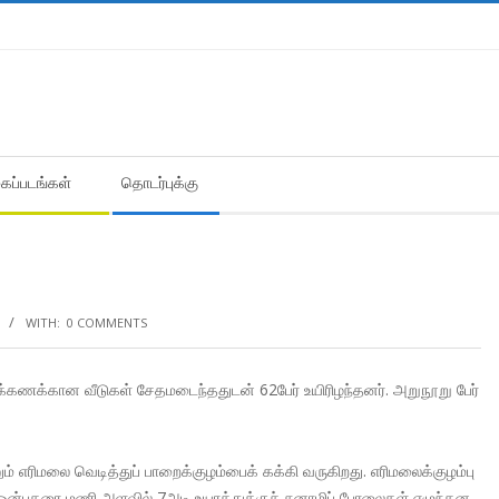
கைப்படங்கள்
தொடர்புக்கு
WITH:
0 COMMENTS
ுக்கணக்கான வீடுகள் சேதமடைந்ததுடன் 62பேர் உயிரிழந்தனர். அறுநூறு பேர்
் எரிமலை வெடித்துப் பாறைக்குழம்பைக் கக்கி வருகிறது. எரிமலைக்குழம்பு
ரவு ஒன்பதரை மணி அளவில் 7அடி உயரத்துக்குச் சுனாமிப் பேரலைகள் எழுந்தன.