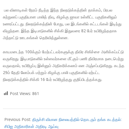
பல வினாடிகள் நேரம் நீடித்த இந்த நிலநடுக்கத்தின் தாக்கம், பிரபல
சுற்றுலாப் பகுதியான பாலித் தீவு, கிழக்கு ஜாவா உள்ளிட்ட பகுதிகளிலும்
உணரப்பட்டது. நிலநடுக்கத்தின் போது, பல இடங்களில் கட்டடங்கள் இடிந்து
விழுந்தன. இந்த இடிபாடுகளில் சிக்கி இதுவரை 82 பேர் உயிரிழந்ததாக
அந்நாட்டு ஊடகங்கள் தெரிவித்துள்ளன.
காயமடைந்த 100க்கும் மேற்பட்டவர்களுக்கு தீவிர சிகிச்சை அளிக்கப்பட்டு
வருகிறது. இடிபாடுகளில் உள்ளவர்களை மீட்கும் பணி தீவிரமாக நடைபெற்று
வருவதால், உயிரிழப்பு இன்னும் அதிகரிக்கலாம் என அஞ்சப்படுகிறது. கடந்த
29ம் தேதி லோம்பக் மற்றும் கிழக்கு பாலி பகுதிகளில் ஏற்பட்ட
நிலநடுக்கத்தில் சிக்கி 16 பேர் உயிரிழந்தது குறிப்பிடத்தக்கது.
Post Views:
861
2018-
08-
Previous Post:
திருச்சி விமான நிலையத்தில் தொடரும் தங்க கடத்தல்:
06
சிபிஐ அதிகாரிகள் அதிரடி ஆய்வு