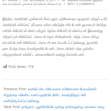
BY:
ADMIN
ON:
NOVEMBER 12, 2017
IN:
அண்மைச் செய்திகள்
,
இந்தியா
,
உலக செய்திகள்
,
முக்கியச் செய்திகள்
,
விளையாட்டு
WITH:
0 COMMENTS
இந்திய அணியின் முன்னாள் கேப்டனும், தற்போதைய ஒருநாள் மற்றும் டி20
அணியின் விக்கெட் கீப்பராக உள்ள மகேந்திர சிங் டோனி துபாயைச் சேர்ந்த
பசிபிக் ஸ்போர்ட்ஸ் கிளப் மற்றும் ஆக்ரா ஸ்போர்ட்ஸ் கிளப்புடன் இணைந்து
அந்நாட்டில் கிரிக்கெட் அகாடமி தொடங்கியுள்ளார். அந்த அகாடமிக்கு
எம்.எஸ்.டோனி கிரிக்கெட் அகாடமி என பெயரிடப்பட்டுள்ளது. துபாயில்
நடைபெற்ற தொடக்கவிழாவில் டோனி, அகாடமியின் மற்ற முக்கிய
பங்குதாரர்கள் உள்ளிட்ட ஏராளமானோர் கலந்து கொண்டனர்.
Post Views:
716
2017-
11-
Previous Post:
உலகின் மிக அரியவகை உயிரினமான மேகவர்ணச்
12
சிறுத்தை மலேசிய வனப்பகுதியில் நீண்ட காலத்திற்குப் பின்
கண்டுபிடிக்கப்பட்டுள்ளது.
Next Post:
தமிழகம், புதுச்சேரியில் மூன்று நாள்களுக்கு பரவலாக மழை