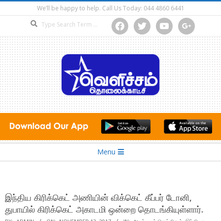
Skip
We’ll be happy to help. Call Us Today: 044 4860 6441
to
Search
facebook
twitter
youtube
google
content
Secondary
Menu
Navigation
Menu
இந்திய கிரிக்கெட் அணியின் விக்கெட் கீப்பர் டோனி,
துபாயில் கிரிக்கெட் அகாடமி ஒன்றை தொடங்கியுள்ளார்.