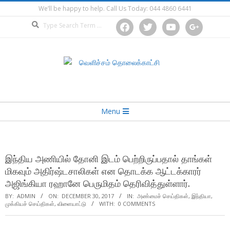
Skip
We’ll be happy to help. Call Us Today: 044 4860 6441
to
Search
facebook
twitter
youtube
google
content
Secondary
Menu
Navigation
Menu
இந்திய அணியில் தோனி இடம் பெற்றிருப்பதால் தாங்கள்
மிகவும் அதிர்ஷ்டசாலிகள் என தொடக்க ஆட்டக்காரர்
அஜிங்கியா ரஹானே பெருமிதம் தெரிவித்துள்ளார்.
BY:
ADMIN
ON:
DECEMBER 30, 2017
IN:
அண்மைச் செய்திகள்
,
இந்தியா
,
முக்கியச் செய்திகள்
,
விளையாட்டு
WITH:
0 COMMENTS