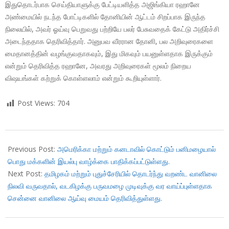
இதுதொடர்பாக செய்தியாளுக்கு பேட்டியளித்த அஜிங்கியா ரஹானே
அண்மையில் நடந்த போட்டிகளில் தோனியின் ஆட்டம் சிறப்பாக இருந்த
நிலையில், அவர் ஓய்வு பெறுவது பற்றியே பலர் பேசுவதைக் கேட்டு அதிர்ச்சி
அடைந்ததாக தெரிவித்தார். அனுபவ வீரரான தோனி, பல அறிவுரைகளை
மைதானத்தின் வழங்குவதாகவும், இது மிகவும் பயனுள்ளதாக இருக்கும்
என்றும் தெரிவித்த ரஹானே, அவரது அறிவுரைகள் மூலம் நிறைய
விஷயங்கள் கற்றுக் கொள்ளலாம் என்றும் கூறியுள்ளார்.
Post Views:
704
2017-
12-
Previous Post:
அமெரிக்கா மற்றும் கனடாவில் கொட்டும் பனிமழையால்
30
பொது மக்களின் இயல்பு வாழ்க்கை பாதிக்கப்பட்டுள்ளது.
Next Post:
தமிழகம் மற்றும் புதுச்சேரியில் தொடர்ந்து வறண்ட வானிலை
நிலவி வருவதால், வடகிழக்கு பருவமழை முடிவுக்கு வர வாய்ப்புள்ளதாக
சென்னை வானிலை ஆய்வு மையம் தெரிவித்துள்ளது.