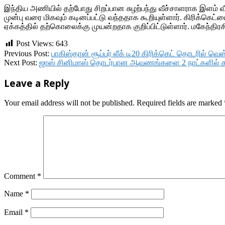
இந்திய அணியில் தற்போது சிறப்பான சுழற்பந்து வீச்சாளராக இளம் வீர
முன்பு வரை மிகவும் கடினப்பட்டு வந்ததாக கூறியுள்ளார். கிரிக்க
ஏக்கத்தில் தற்கொலைக்கு முயன்றதாக குறிப்பிட்டுள்ளார். மகேந்த
Post Views:
643
2017-
Previous Post:
பாகிஸ்தான் சூப்பர் லீக் டி20 கிரிக்கெட் தொடரில் வ
11-
Next Post:
ஜாஸ் சினிமாஸ் தொடர்பான ஆவணங்களை 2 நாட்களில் சமர
14
Leave a Reply
Your email address will not be published.
Required fields are marked
Comment
*
Name
*
Email
*