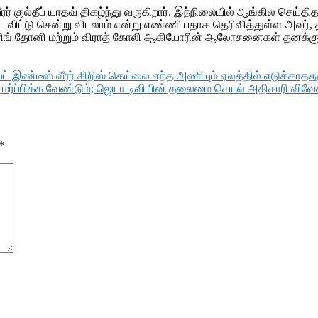
ர் குல்தீப் யாதவ் திகழ்ந்து வருகிறார். இந்நிலையில் ஆங்கில செய்தி
ெட்டை விட்டு சென்று விடலாம் என்று எண்ணியதாக தெரிவித்துள்ள அவர்
ிரசிங் தோனி மற்றும் விராத் கோலி ஆகியோரின் ஆலோசனைகள் தனக்கு பய
ெஸ்ட் இண்டீஸ் வீரர் கிறிஸ் கெய்லை எந்த அணியும் ஏலத்தில் எடுக்காதத
்ப்பிக்க வேண்டும்; ஜெயா டிவியின் தலைமை செயல் அதிகாரி விவேக
*