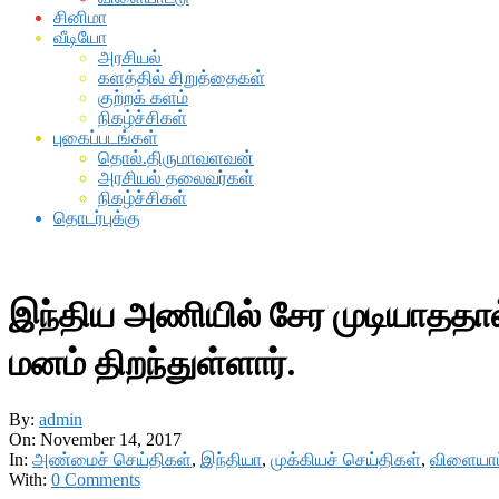
சினிமா
வீடியோ
அரசியல்
களத்தில் சிறுத்தைகள்
குற்றக் களம்
நிகழ்ச்சிகள்
புகைப்படங்கள்
தொல்.திருமாவளவன்
அரசியல் தலைவர்கள்
நிகழ்ச்சிகள்
தொடர்புக்கு
இந்திய அணியில் சேர முடியாததால்
மனம் திறந்துள்ளார்.
By:
admin
On:
November 14, 2017
In:
அண்மைச் செய்திகள்
,
இந்தியா
,
முக்கியச் செய்திகள்
,
விளையாட
With:
0 Comments