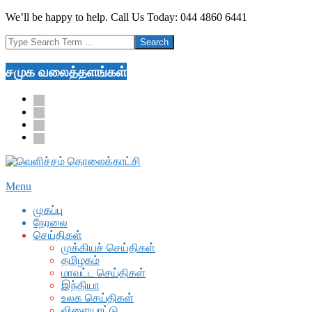
Skip
We’ll be happy to help. Call Us Today: 044 4860 6441
to
Search
content
சமுக வலைத்தளங்கள்
facebook
twitter
youtube
google
Secondary
Menu
Navigation
முகப்பு
Menu
நேரலை
செய்திகள்
முக்கியச் செய்திகள்
தமிழகம்
மாவட்ட செய்திகள்
இந்தியா
உலக செய்திகள்
விளையாட்டு