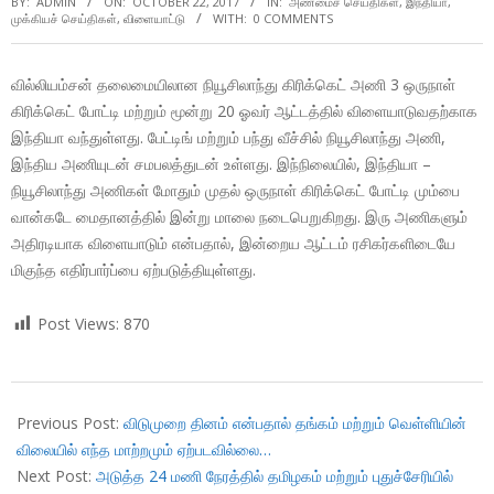
BY:
ADMIN
ON:
OCTOBER 22, 2017
IN:
அண்மைச் செய்திகள்
,
இந்தியா
,
முக்கியச் செய்திகள்
,
விளையாட்டு
WITH:
0 COMMENTS
வில்லியம்சன் தலைமையிலான நியூசிலாந்து கிரிக்கெட் அணி 3 ஒருநாள்
கிரிக்கெட் போட்டி மற்றும் மூன்று 20 ஓவர் ஆட்டத்தில் விளையாடுவதற்காக
இந்தியா வந்துள்ளது. பேட்டிங் மற்றும் பந்து வீச்சில் நியூசிலாந்து அணி,
இந்திய அணியுடன் சமபலத்துடன் உள்ளது. இந்நிலையில், இந்தியா –
நியூசிலாந்து அணிகள் மோதும் முதல் ஒருநாள் கிரிக்கெட் போட்டி மும்பை
வான்கடே மைதானத்தில் இன்று மாலை நடைபெறுகிறது. இரு அணிகளும்
அதிரடியாக விளையாடும் என்பதால், இன்றைய ஆட்டம் ரசிகர்களிடையே
மிகுந்த எதிர்பார்ப்பை ஏற்படுத்தியுள்ளது.
Post Views:
870
2017-
10-
Previous Post:
விடுமுறை தினம் என்பதால் தங்கம் மற்றும் வெள்ளியின்
22
விலையில் எந்த மாற்றமும் ஏற்படவில்லை…
Next Post:
அடுத்த 24 மணி நேரத்தில் தமிழகம் மற்றும் புதுச்சேரியில்