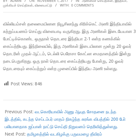
BY:
ADMIN
ON:
NOVEMBER 1, 2017
IN:
அண்மைச் செய்திகள்
,
இந்தியா
,
முக்கியச் செய்திகள்
,
விளையாட்டு
WITH:
0 COMMENTS
வில்லியம்சன் தலைமையிலான நியூசிலாந்து கிரிக்கெட் அணி இந்தியாவில்
சுற்றுப்பயணம் செய்து விளையாடி வருகிறது. இரு அணிகள் இடையேயான 3
போட்டிக்கொண்ட ஒருநாள் தொடரை இந்தியா 2-1 என்ற கணக்கில்
கைப்பற்றியது. இந்நிலையில், இரு அணிகள் இடையிலான மூன்று 20 ஓவர்
தொடரின் முதல் ஆட்டம், டெல்லி பெரோசா கோட்லா மைதானத்தில் இன்று
நடைபெறுகிறது. ஒரு நாள் தொடரை கைப்பற்றியது போன்று, 20 ஓவர்
தொடரையும் கைப்பற்றும் என்ற முனைப்பில் இந்திய அணி உள்ளது.
Post Views:
846
2017-
11-
Previous Post:
வடகொரியாவில் அணு ஆயுத சோதனை நடந்த
01
இடத்தில், கடந்த செப்டம்பர் மாதம் நிகழ்ந்த சுரங்க விபத்தில் 200 போ்
பலியானதாக ஜப்பான் நாட்டு செய்தி நிறுவனம் தெரிவித்துள்ளது.
Next Post:
தமிழகத்தில் வடகிழக்கு பருவமழை தீவிரம்