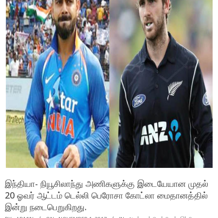
இந்தியா- நியூசிலாந்து அணிகளுக்கு இடையேயான முதல்
20 ஓவர் ஆட்டம் டெல்லி பெரோசா கோட்லா மைதானத்தில்
இன்று நடைபெறுகிறது.