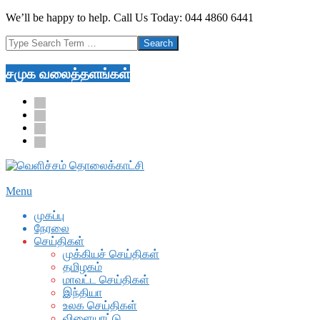
Skip
We’ll be happy to help. Call Us Today: 044 4860 6441
to
Search
content
சமுக வலைத்தளங்கள்
facebook
twitter
youtube
google
Secondary
Menu
Navigation
முகப்பு
Menu
நேரலை
செய்திகள்
முக்கியச் செய்திகள்
தமிழகம்
மாவட்ட செய்திகள்
இந்தியா
உலக செய்திகள்
விளையாட்டு