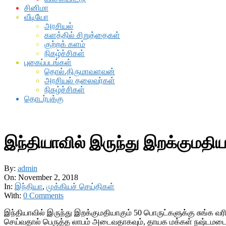
சினிமா
வீடியோ
அரசியல்
களத்தில் சிறுத்தைகள்
குற்றக் களம்
நிகழ்ச்சிகள்
புகைப்படங்கள்
தொல்.திருமாவளவன்
அரசியல் தலைவர்கள்
நிகழ்ச்சிகள்
தொடர்புக்கு
இந்தியாவில் இருந்து இறக்குமதியாக
By:
admin
On:
November 2, 2018
In:
இந்தியா
,
முக்கியச் செய்திகள்
With:
0 Comments
இந்தியாவில் இருந்து இறக்குமதியாகும் 50 பொருட்களுக்கு சுங்க வர
செய்வதால் பெருத்த லாபம் அடைவதாகவும், தாயக மக்கள் நஷ்டமடைவத