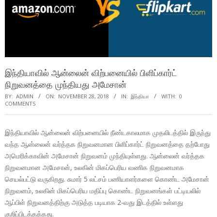
இந்தியாவில் ஆன்லைன் விற்பனையில் பிளிப்கார்ட்
நிறுவனத்தை முந்தியது அமேசான்
BY:
ADMIN
ON:
NOVEMBER 28, 2018
IN:
இந்தியா
WITH:
0
COMMENTS
இந்தியாவில் ஆன்லைன் விற்பனையில் நீண்டகாலமாக முதலிடத்தில் இருந்து
வந்த ஆன்லைன் வர்த்தக நிறுவனமான பிளிப்கார்ட் நிறுவனத்தை தற்போது
அமெரிக்காவின் அமேசான் நிறுவனம் முந்தியுள்ளது. ஆன்லைன் வர்த்தக
நிறுவனமான அமேசான், உலகின் மிகப்பெரிய வணிக நிறுவனமாக
செயல்பட்டு வருகிறது. சுமார் 5 லட்சம் பணியாளர்களை கொண்ட அமேசான்
நிறுவனம், உலகின் மிகப்பெரிய மதிப்பு கொண்ட நிறுவனங்கள் பட்டியலில்
ஆப்பிள் நிறுவனத்திற்கு அடுத்த படியாக 2-வது இடத்தில் உள்ளது
குறிப்பிடத்தக்கது.