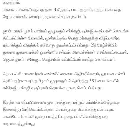
வைத்தார்.
மாணவ, மாணவியருக்கு தலா 4 சீருடை, பாட புத்தகம், புத்தகப்பை ஒரு
ஜோடி காலணிகளையும் முதலமைச்சர் வழங்கினார்.
ஜுன் மாதம் முதல் மாநிலம் முழுவதும் எல்கேஜி, யுகேஜி வகுப்புகள் தொடங்க
திட்டமிட்டுள்ள நிலையில், முன்கூட்டியே பொதுமக்களுக்கு விழிப்புணர்வு
ஏற்படுத்தும் விதத்தில் தற்போது துவக்கப்பட்டுள்ளது. இந்நிகழ்ச்சியில்
துணை முதலமைச்சர் ஓ.பன்னீர்செல்வம், அமைச்சர்கள் செங்கோட்டையன்,
ஜெயக்குமார், சரோஜா, பெஞ்சமின் உள்ளிட்டோர் கலந்து கொண்டனர்.
அரசு பள்ளி மாணவர்கள் எண்ணிக்கையை அதிகரிக்கவும், தரமான கல்வி
அளிப்பதற்காகவும் தமிழகம் முழுவதும் 2 ஆயிரத்து 381 மையங்களில்
எல்கேஜி, யுகேஜி வகுப்புகள் தொடங்க முடிவு செய்யப்பட்டது.
இதற்கான ஏற்பாடுகளை சமூக நலத்துறை மற்றும் பள்ளிக்கல்வித்துறை
இணைந்து மேற்கொள்கின்றன. செயல்முறை விளக்கத்துடன் கூடிய
மாண்டோசரி கல்வி முறை பாடத்திட்டத்தை பள்ளிக்கல்வித்துறை
வடிவமைத்துள்ளது.