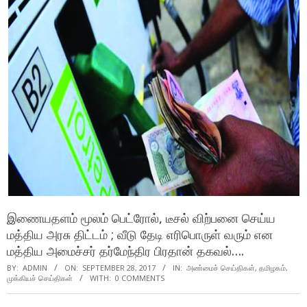
இணையதளம் மூலம் பெட்ரோல், டீசல் விற்பனை செய்ய
மத்திய அரசு திட்டம் ; வீடு தேடி எரிபொருள் வரும் என
மத்திய அமைச்சர் தர்மேந்திர பிரதான் தகவல்….
BY:
ADMIN
ON:
SEPTEMBER 28, 2017
IN:
அண்மைச் செய்திகள்
,
தமிழகம்
,
முக்கியச் செய்திகள்
WITH:
0 COMMENTS