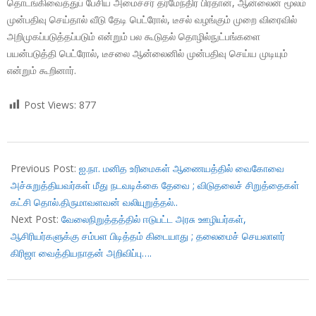
தொடங்கிவைத்துப் பேசிய அமைச்சர் தர்மேந்திர பிரதான், ஆன்லைன் மூலம்
முன்பதிவு செய்தால் வீடு தேடி பெட்ரோல், டீசல் வழங்கும் முறை விரைவில்
அறிமுகப்படுத்தப்படும் என்றும் பல கூடுதல் தொழில்நுட்பங்களை
பயன்படுத்தி பெட்ரோல், டீசலை ஆன்லைனில் முன்பதிவு செய்ய முடியும்
என்றும் கூறினார்.
Post Views:
877
2017-
09-
Previous Post:
ஐ.நா. மனித உரிமைகள் ஆணையத்தில் வைகோவை
28
அச்சுறுத்தியவர்கள் மீது நடவடிக்கை தேவை ; விடுதலைச் சிறுத்தைகள்
கட்சி தொல்.திருமாவளவன் வலியுறுத்தல்..
Next Post:
வேலைநிறுத்தத்தில் ஈடுபட்ட அரசு ஊழியர்கள்,
ஆசிரியர்களுக்கு சம்பள பிடித்தம் கிடையாது ; தலைமைச் செயலாளர்
கிரிஜா வைத்தியநாதன் அறிவிப்பு….