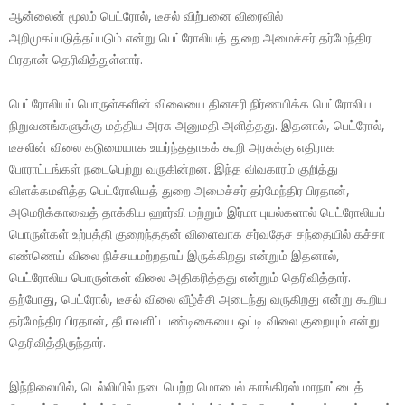
ஆன்லைன் மூலம் பெட்ரோல், டீசல் விற்பனை விரைவில்
அறிமுகப்படுத்தப்படும் என்று பெட்ரோலியத் துறை அமைச்சர் தர்மேந்திர
பிரதான் தெரிவித்துள்ளார்.
பெட்ரோலியப் பொருள்களின் விலையை தினசரி நிர்ணயிக்க பெட்ரோலிய
நிறுவனங்களுக்கு மத்திய அரசு அனுமதி அளித்தது. இதனால், பெட்ரோல்,
டீசலின் விலை கடுமையாக உயர்ந்ததாகக் கூறி அரசுக்கு எதிராக
போராட்டங்கள் நடைபெற்று வருகின்றன. இந்த விவகாரம் குறித்து
விளக்கமளித்த பெட்ரோலியத் துறை அமைச்சர் தர்மேந்திர பிரதான்,
அமெரிக்காவைத் தாக்கிய ஹார்வி மற்றும் இர்மா புயல்களால் பெட்ரோலியப்
பொருள்கள் உற்பத்தி குறைந்ததன் விளைவாக சர்வதேச சந்தையில் கச்சா
எண்ணெய் விலை நிச்சயமற்றதாய் இருக்கிறது என்றும் இதனால்,
பெட்ரோலிய பொருள்கள் விலை அதிகரித்தது என்றும் தெரிவித்தார்.
தற்போது, பெட்ரோல், டீசல் விலை வீழ்ச்சி அடைந்து வருகிறது என்று கூறிய
தர்மேந்திர பிரதான், தீபாவளிப் பண்டிகையை ஒட்டி விலை குறையும் என்று
தெரிவித்திருந்தார்.
இந்நிலையில், டெல்லியில் நடைபெற்ற மொபைல் காங்கிரஸ் மாநாட்டைத்