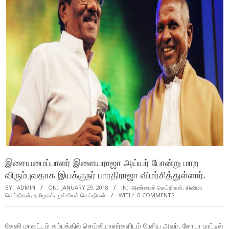
இசையமைப்பாளர் இளையராஜா அய்யர் போன்று மாற
விரும்புவதாக இயக்குநர் பாரதிராஜா விமர்சித்துள்ளார்.
BY:
ADMIN
ON:
JANUARY 29, 2018
IN:
அண்மைச் செய்திகள்
,
சினிமா
செய்திகள்
,
தமிழகம்
,
முக்கியச் செய்திகள்
WITH:
0 COMMENTS
தேனி மாவட்டம் கம்பத்தில் செய்தியாளர்களிடம் பேசிய அவர், சோடா பாட்டில்