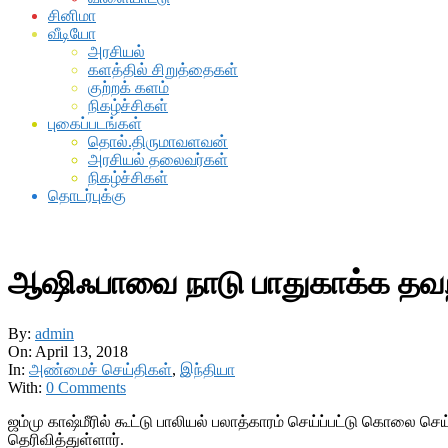
சினிமா
வீடியோ
அரசியல்
களத்தில் சிறுத்தைகள்
குற்றக் களம்
நிகழ்ச்சிகள்
புகைப்படங்கள்
தொல்.திருமாவளவன்
அரசியல் தலைவர்கள்
நிகழ்ச்சிகள்
தொடர்புக்கு
ஆஷிஃபாவை நாடு பாதுகாக்க தவறி
By:
admin
On:
April 13, 2018
In:
அண்மைச் செய்திகள்
,
இந்தியா
With:
0 Comments
ஜம்மு காஷ்மீரில் கூட்டு பாலியல் பலாத்காரம் செய்ப்பட்டு கொலை 
தெரிவித்துள்ளார்.