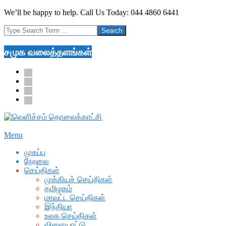
Skip
We’ll be happy to help. Call Us Today: 044 4860 6441
to
Search
content
சமுக வலைத்தளங்கள்
facebook
twitter
youtube
google
Secondary
Menu
Navigation
முகப்பு
Menu
நேரலை
செய்திகள்
முக்கியச் செய்திகள்
தமிழகம்
மாவட்ட செய்திகள்
இந்தியா
உலக செய்திகள்
விளையாட்டு