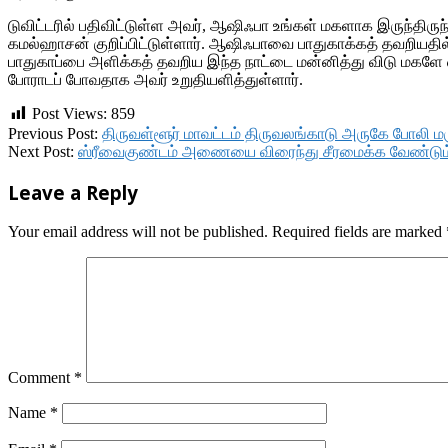
டுவிட்டரில் பதிவிட்டுள்ள அவர், ஆஷிஃபா உங்கள் மகளாக இருந்திருந்
கமல்ஹாசன் குறிப்பிட்டுள்ளார். ஆஷிஃபாவை பாதுகாக்கத் தவறியதில
பாதுகாப்பை அளிக்கத் தவறிய இந்த நாட்டை மன்னித்து விடு மகளே 
போராடப் போவதாக அவர் உறுதியளித்துள்ளார்.
Post Views:
859
2018-
Previous Post:
திருவள்ளூர் மாவட்டம் திருவலங்காடு அருகே போலி ம
04-
Next Post:
ஸ்ரீவைகுண்டம் அணையை விரைந்து சீரமைக்க வேண்டும
13
Leave a Reply
Your email address will not be published.
Required fields are marked
Comment
*
Name
*