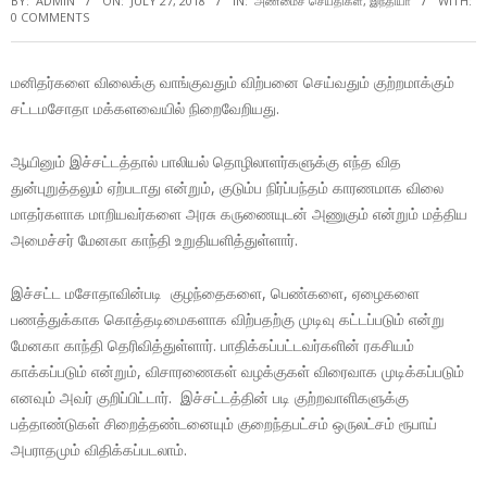
BY:
ADMIN
ON:
JULY 27, 2018
IN:
அண்மைச் செய்திகள்
,
இந்தியா
WITH:
0 COMMENTS
மனிதர்களை விலைக்கு வாங்குவதும் விற்பனை செய்வதும் குற்றமாக்கும்
சட்டமசோதா மக்களவையில் நிறைவேறியது.
ஆயினும் இச்சட்டத்தால் பாலியல் தொழிலாளர்களுக்கு எந்த வித
துன்புறுத்தலும் ஏற்படாது என்றும், குடும்ப நிர்ப்பந்தம் காரணமாக விலை
மாதர்களாக மாறியவர்களை அரசு கருணையுடன் அணுகும் என்றும் மத்திய
அமைச்சர் மேனகா காந்தி உறுதியளித்துள்ளார்.
இச்சட்ட மசோதாவின்படி குழந்தைகளை, பெண்களை, ஏழைகளை
பணத்துக்காக கொத்தடிமைகளாக விற்பதற்கு முடிவு கட்டப்படும் என்று
மேனகா காந்தி தெரிவித்துள்ளார். பாதிக்கப்பட்டவர்களின் ரகசியம்
காக்கப்படும் என்றும், விசாரணைகள் வழக்குகள் விரைவாக முடிக்கப்படும்
எனவும் அவர் குறிப்பிட்டார். இச்சட்டத்தின் படி குற்றவாளிகளுக்கு
பத்தாண்டுகள் சிறைத்தண்டனையும் குறைந்தபட்சம் ஒருலட்சம் ரூபாய்
அபராதமும் விதிக்கப்படலாம்.