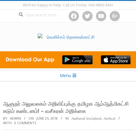
Skip
We’ll be happy to help. Call Us Today: 044 4860 6441
to
Search
facebook
twitter
youtube
google
content
Secondary
Menu
Navigation
Menu
ஆளுநர் அலுவலகம் அறிவிப்புக்கு தமிழக ஆம்ஆத்மிகட்சி
கடும் கண்டனம்! – வசீகரன் அறிக்கை
BY:
ADMIN
ON:
JUNE 25, 2018
IN:
அண்மைச் செய்திகள்
,
அரசியல்
WITH:
0 COMMENTS