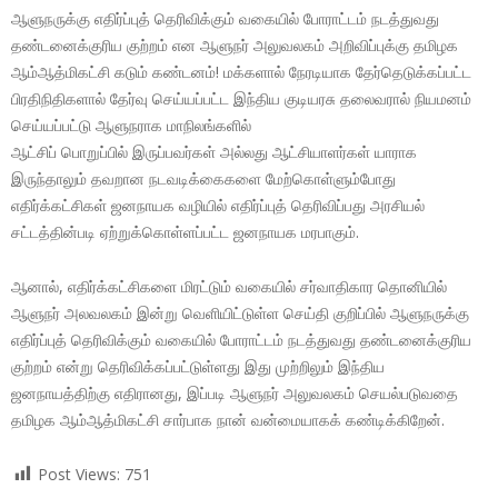
ஆளுநருக்கு எதிர்ப்புத் தெரிவிக்கும் வகையில் போராட்டம் நடத்துவது
தண்டனைக்குரிய குற்றம் என ஆளுநர் அலுவலகம் அறிவிப்புக்கு தமிழக
ஆம்ஆத்மிகட்சி கடும் கண்டனம்! மக்களால் நேரடியாக தேர்தெடுக்கப்பட்ட
பிரதிநிதிகளால் தேர்வு செய்யப்பட்ட இந்திய குடியரசு தலைவரால் நியமனம்
செய்யப்பட்டு ஆளுநராக மாநிலங்களில்
ஆட்சிப் பொறுப்பில் இருப்பவர்கள் அல்லது ஆட்சியாளர்கள் யாராக
இருந்தாலும் தவறான நடவடிக்கைகளை மேற்கொள்ளும்போது
எதிர்க்கட்சிகள் ஜனநாயக வழியில் எதிர்ப்புத் தெரிவிப்பது அரசியல்
சட்டத்தின்படி ஏற்றுக்கொள்ளப்பட்ட ஜனநாயக மரபாகும்.
ஆனால், எதிர்க்கட்சிகளை மிரட்டும் வகையில் சர்வாதிகார தொனியில்
ஆளுநர் அலவலகம் இன்று வெளியிட்டுள்ள செய்தி குறிப்பில் ஆளுநருக்கு
எதிர்ப்புத் தெரிவிக்கும் வகையில் போராட்டம் நடத்துவது தண்டனைக்குரிய
குற்றம் என்று தெரிவிக்கப்பட்டுள்ளது இது முற்றிலும் இந்திய
ஜனநாயத்திற்கு எதிரானது, இப்படி ஆளுநர் அலுவலகம் செயல்படுவதை
தமிழக ஆம்ஆத்மிகட்சி சார்பாக நான் வன்மையாகக் கண்டிக்கிறேன்.
Post Views:
751