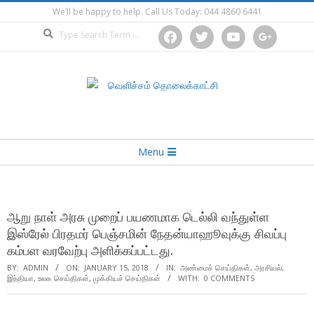
Skip
We’ll be happy to help. Call Us Today: 044 4860 6441
to
Search
facebook
twitter
youtube
google
content
Secondary
Menu
Navigation
Menu
ஆறு நாள் அரசு முறைப் பயணமாக டெல்லி வந்துள்ள
இஸ்ரேல் பிரதமர் பெஞ்சமின் நேதன்யாஹூவுக்கு சிவப்பு
கம்பள வரவேற்பு அளிக்கப்பட்டது.
BY:
ADMIN
ON:
JANUARY 15, 2018
IN:
அண்மைச் செய்திகள்
,
அரசியல்
,
இந்தியா
,
உலக செய்திகள்
,
முக்கியச் செய்திகள்
WITH:
0 COMMENTS