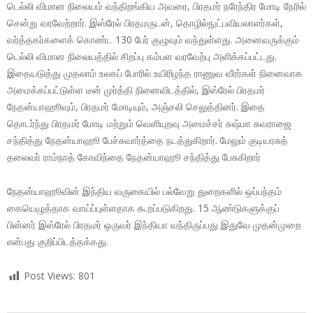
டெல்லி விமான நிலையம் வந்திறங்கிய அவரை, பிரதமர் நரேந்திர மோடி நேரில்
சென்று வரவேற்றார். இஸ்ரேல் பிரதமருடன், தொழில்நுட்பவியலாளர்கள்,
வர்த்தகர்களைக் கொண்ட 130 பேர் குழுவும் வந்துள்ளது. அனைவருக்கும்
டெல்லி விமான நிலையத்தில் சிறப்பு கம்பள வரவேற்பு அளிக்கப்பட்டது.
இதையடுத்து முதலாம் உலகப் போரில் உயிரிழந்த ராணுவ வீரர்கள் நினைவாக
அமைக்கப்பட்டுள்ள டீன் முர்த்தி நினைவிடத்தில், இஸ்ரேல் பிரதமர்
நேதன்யாஹூவும், பிரதமர் மோடியும், அஞ்சலி செலுத்தினர். இதை
தொடர்ந்து பிரதமர் மோடி மற்றும் வெளியுறவு அமைச்சர் சுஷ்மா சுவராஜை
சந்தித்து நேதன்யாஹூ பேச்சுவார்த்தை நடத்துகிறார். மேலும் குடியரசுத்
தலைவர் ராம்நாத் கோவிந்தை நேதன்யாஹூ சந்தித்து பேசுகிறார்
நேதன்யாஹூவின் இந்திய வருகையில் பல்வேறு துறைகளில் ஒப்பந்தம்
கையெழுத்தாக வாய்ப்புள்ளதாக கூறப்படுகிறது. 15 ஆண்டுகளுக்குப்
பின்னர் இஸ்ரேல் பிரதமர் ஒருவர் இந்தியா வந்திருப்பது இதுவே முதன்முறை
என்பது குறிப்பிடத்தக்கது.
Post Views:
801