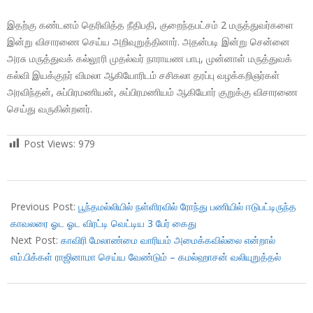
இதற்கு கண்டனம் தெரிவித்த நீதிபதி, குறைந்தபட்சம் 2 மருத்துவர்களை
இன்று விசாரணை செய்ய அறிவுறுத்தினார். அதன்படி இன்று சென்னை
அரசு மருத்துவக் கல்லூரி முதல்வர் நாராயண பாபு, முன்னாள் மருத்துவக்
கல்வி இயக்குநர் விமலா ஆகியோரிடம் சசிகலா தரப்பு வழக்கறிஞர்கள்
அரவிந்தன், சுப்பிரமணியன், சுப்பிரமணியம் ஆகியோர் குறுக்கு விசாரணை
செய்து வருகின்றனர்.
Post Views:
979
2018-
03-
Previous Post:
பூந்தமல்லியில் நள்ளிரவில் ரோந்து பணியில் ஈடுபட்டிருந்த
28
காவலரை ஓட ஓட விரட்டி வெட்டிய 3 பேர் கைது
Next Post:
காவிரி மேலாண்மை வாரியம் அமைக்கவில்லை என்றால்
எம்.பிக்கள் ராஜினாமா செய்ய வேண்டும் – கமல்ஹாசன் வலியுறுத்தல்