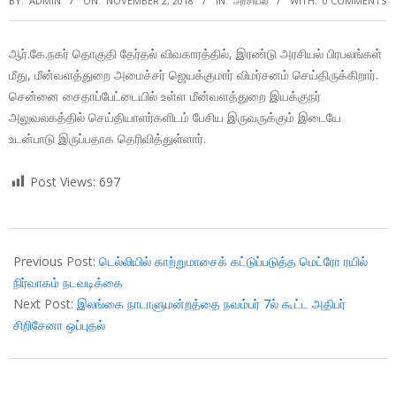
BY:
ADMIN
ON:
NOVEMBER 2, 2018
IN:
அரசியல்
WITH:
0 COMMENTS
ஆர்.கே.நகர் தொகுதி தேர்தல் விவகாரத்தில், இரண்டு அரசியல் பிரபலங்கள்
மீது, மீன்வளத்துறை அமைச்சர் ஜெயக்குமார் விமர்சனம் செய்திருக்கிறார்.
சென்னை சைதாப்பேட்டையில் உள்ள மீன்வளத்துறை இயக்குநர்
அலுவலகத்தில் செய்தியாளர்களிடம் பேசிய இருவருக்கும் இடையே
உடன்பாடு இருப்பதாக தெரிவித்துள்ளார்.
Post Views:
697
2018-
11-
Previous Post:
டெல்லியில் காற்றுமாசைக் கட்டுப்படுத்த மெட்ரோ ரயில்
02
நிர்வாகம் நடவடிக்கை
Next Post:
இலங்கை நாடாளுமன்றத்தை நவம்பர் 7ல் கூட்ட அதிபர்
சிறிசேனா ஒப்புதல்