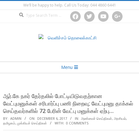
Skip
We’ll be happy to help. Call Us Today: 044 4860 6441
to
Search
facebook
twitter
youtube
google
content
Secondary
Menu
Navigation
Menu
ஆர்.கே நகர் தேர்தலில் போட்டியிடுவதற்கான
வேட்புமனுக்கள் சரிபார்ப்பு பணி நிறைவு; வேட்புமனு தாக்கல்
செய்தவர்களில் 72 பேரின் வேட்பு மனுக்கள் ஏற்பு…
BY:
ADMIN
ON:
DECEMBER 6, 2017
IN:
அண்மைச் செய்திகள்
,
அரசியல்
,
தமிழகம்
,
முக்கியச் செய்திகள்
WITH:
0 COMMENTS