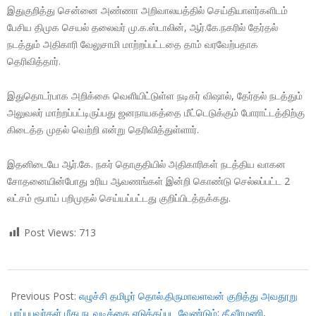
இதுகுறித்து சென்னை அண்ணா அறிவாலயத்தில் செய்தியாளர்களிடம்
பேசிய திமுக செயல் தலைவர் மு.க.ஸ்டாலின், ஆர்.கே.நகரில் தேர்தல்
நடத்தும் அதிகாரி வேலுசாமி மாற்றப்பட்டதை தாம் வரவேற்பதாக
தெரிவித்தார்.
இதுதொடர்பாக அறிக்கை வெளியிட்டுள்ள நடிகர் விஷால், தேர்தல் நடத்தும்
அலுவலர் மாற்றப்பட்டிருப்பது ஜனநாயகத்தை மீட்டெடுக்கும் போராட்டத்திற்கு
கிடைத்த முதல் வெற்றி என்று தெரிவித்துள்ளார்.
இதனிடையே ஆர்.கே. நகர் தொகுதியில் அதிகாரிகள் நடத்திய வாகன
சோதனையின்போது உரிய ஆவணங்கள் இன்றி கொண்டு செல்லப்பட்ட 2
லட்சம் ரூபாய் பறிமுதல் செய்யப்பட்டது குறிப்பிடத்தக்கது.
Post Views:
713
2017-
12-
Previous Post:
எழுச்சி தமிழர் தொல்.திருமாவளவன் குறித்து அவதூறு
10
பரப்புபவர்கள் மீது நடவடிக்கை எடுக்கப்பட வேண்டும்; கீ.வீரமணி,