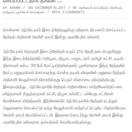
செய்யப்பட்டதாக தகவல் ….
BY:
ADMIN
ON:
DECEMBER 10, 2017
IN:
அண்மைச் செய்திகள்
,
அரசியல்
,
தமிழகம்
,
முக்கியச் செய்திகள்
WITH:
0 COMMENTS
சென்னை ஆர்.கே.நகர் இடைத்தேர்தலுக்கு புதிதாக நியமனம் செய்யப்பட்ட
தேர்தல் அதிகாரி பிரவீன் நாயர் இன்று பதவியேற்க உள்ளார்.
ஆர்.கே.நகர் தொகுதி இடைத்தேர்தல் வரும் 21ம் தேதி நடைபெறுகிறது.
இந்த இடைத்தேர்தலில் அதிமுக, திமுக, பாஜக, நாம் தமிழர் கட்சி, டிடிவி.
தினகரன் உள்பட 59 பேர் போட்டியிடுகின்றனர். முன்னதாக இந்த தேர்தலில்
வேட்பு மனுதாக்கல் செய்வதற்கு சென்ற நடிகர் விஷாலின் மனுவை தேர்தல்
அதிகாரி வேலுச்சாமி நிராகரித்தது பெரும் சர்சையை ஏற்படுத்தியது.
இதையடுத்து , ஆர்.கே.நகரில் தேர்தல் அதிகாரியை மாற்றவேண்டும் என
விடுதலைச் சிறுத்தைகள் கட்சி, திமுக உள்ளிட்ட பல்வேறு கட்சிகள்
கோரிக்கை விடுத்தனர். இந்நிலையில் ஆர்.கே.நகரில் தேர்தல் நடத்தும்
அலுவலராக செயல்பட்டு வந்த வேலுச்சாமி மாற்றப்பட்டு புதிய அதிகாரியாக
பிரவீன் நாயர் நியமிக்கப்பட்டார். இதனை தொடர்ந்து பிரவின் நாயர் இன்று
பதவியேற்க உள்ளதாக தகவல்கள் வெளியாகியுள்ளது.