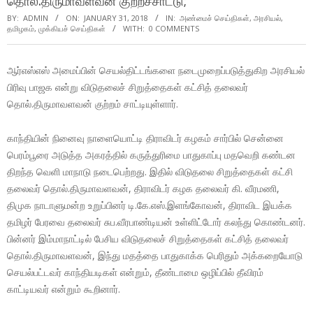
தொல்.திருமாவளவன் குற்றச்சாட்டு;
BY:
ADMIN
ON:
JANUARY 31, 2018
IN:
அண்மைச் செய்திகள்
,
அரசியல்
,
தமிழகம்
,
முக்கியச் செய்திகள்
WITH:
0 COMMENTS
ஆர்எஸ்எஸ் அமைப்பின் செயல்திட்டங்களை நடைமுறைப்படுத்துகிற அரசியல்
பிரிவு பாஜக என்று விடுதலைச் சிறுத்தைகள் கட்சித் தலைவர்
தொல்.திருமாவளவன் குற்றம் சாட்டியுள்ளார்.
காந்தியின் நினைவு நாளையொட்டி திராவிடர் கழகம் சார்பில் சென்னை
பெரம்பூரை அடுத்த அகரத்தில் கருத்துரிமை பாதுகாப்பு மதவெறி கண்டன
திறந்த வெளி மாநாடு நடைபெற்றது. இதில் விடுதலை சிறுத்தைகள் கட்சி
தலைவர் தொல்.திருமாவளவன், திராவிடர் கழக தலைவர் கி. வீரமணி,
திமுக நாடாளுமன்ற உறுப்பினர் டி.கே.எஸ்.இளங்கோவன், திராவிட இயக்க
தமிழர் பேரவை தலைவர் சுப.வீரபாண்டியன் உள்ளிட்டோர் கலந்து கொண்டனர்.
பின்னர் இம்மாநாட்டில் பேசிய விடுதலைச் சிறுத்தைகள் கட்சித் தலைவர்
தொல்.திருமாவளவன், இந்து மதத்தை பாதுகாக்க பெரிதும் அக்கறையோடு
செயல்பட்டவர் காந்தியடிகள் என்றும், தீண்டாமை ஒழிப்பில் தீவிரம்
காட்டியவர் என்றும் கூறினார்.