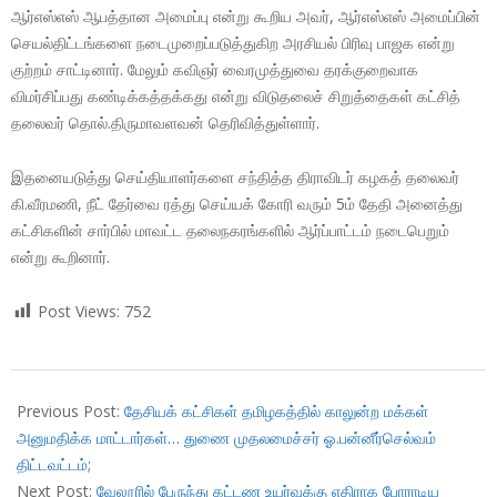
ஆர்எஸ்எஸ் ஆபத்தான அமைப்பு என்று கூறிய அவர், ஆர்எஸ்எஸ் அமைப்பின்
செயல்திட்டங்களை நடைமுறைப்படுத்துகிற அரசியல் பிரிவு பாஜக என்று
குற்றம் சாட்டினார். மேலும் கவிஞர் வைரமுத்துவை தரக்குறைவாக
விமர்சிப்பது கண்டிக்கத்தக்கது என்று விடுதலைச் சிறுத்தைகள் கட்சித்
தலைவர் தொல்.திருமாவளவன் தெரிவித்துள்ளார்.
இதனையடுத்து செய்தியாளர்களை சந்தித்த திராவிடர் கழகத் தலைவர்
கி.வீரமணி, நீட் தேர்வை ரத்து செய்யக் கோரி வரும் 5ம் தேதி அனைத்து
கட்சிகளின் சார்பில் மாவட்ட தலைநகரங்களில் ஆர்ப்பாட்டம் நடைபெறும்
என்று கூறினார்.
Post Views:
752
2018-
01-
Previous Post:
தேசியக் கட்சிகள் தமிழகத்தில் காலுன்ற மக்கள்
31
அனுமதிக்க மாட்டார்கள்… துணை முதலமைச்சர் ஓ.பன்னீர்செல்வம்
திட்டவட்டம்;
Next Post:
வேலூரில் பேருந்து கட்டண உயர்வுக்கு எதிராக போராடிய