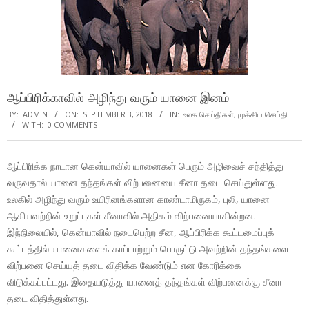
ஆப்பிரிக்காவில் அழிந்து வரும் யானை இனம்
BY:
ADMIN
ON:
SEPTEMBER 3, 2018
IN:
உலக செய்திகள்
,
முக்கிய செய்தி
WITH:
0 COMMENTS
ஆப்பிரிக்க நாடான கென்யாவில் யானைகள் பெரும் அழிவைச் சந்தித்து
வருவதால் யானை தந்தங்கள் விற்பனையை சீனா தடை செய்துள்ளது.
உலகில் அழிந்து வரும் உயிரினங்களான காண்டாமிருகம், புலி, யானை
ஆகியவற்றின் உறுப்புகள் சீனாவில் அதிகம் விற்பனையாகின்றன.
இந்நிலையில், கென்யாவில் நடைபெற்ற சீன, ஆப்பிரிக்க கூட்டமைப்புக்
கூட்டத்தில் யானைகளைக் காப்பாற்றும் பொருட்டு அவற்றின் தந்தங்களை
விற்பனை செய்யத் தடை விதிக்க வேண்டும் என கோரிக்கை
விடுக்கப்பட்டது. இதையடுத்து யானைத் தந்தங்கள் விற்பனைக்கு சீனா
தடை விதித்துள்ளது.