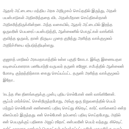
ஆதார் அட்டையை மத்திய அரசு அறிமுகம் செய்ததில் இருந்து, அதன்
பயன்பாடுகள் அதிகரித்ததை விட அதன்மீதான செய்திகள்தான்
அதிகரித்திருக்கின்றன. அந்த வகையில், ஆதார் அட்டையில் இறந்த
ஒருவரின் பெயரைப் பயன்படுத்தி, ஆன்லைனில் பொருட்கள் வாங்கிக்
குவித்த ஒருவர், தான் திருடிய முறை குறித்து அளித்த வாக்குமூலம்
அதிர்ச்சியை ஏற்படுத்தியுள்ளது.
குஜராத் மாநிலம் அகமதாபாத்தில் உள்ள பகுதி கோடா. இங்கு இணையதள
வடிமைப்பாளராக பணியாற்றி வருபவர் தருண் சுரேஜா. சமீபத்தில் ஆன்லைன்
மோசடி குற்றத்திற்காக கைது செய்யப்பட்ட தருண் அளித்த வாக்குமூலம்
இதோ..
‘கடந்த சில தினங்களுக்கு முன்பு புதிய செல்போன் எண் வாங்கினேன்.
சூப்பர் மார்க்கெட் சென்றிருந்தபோது, அங்கு ஒரு நிறுவனத்தில் பெயர்
மற்றும் செல்போன் எண்ணைப் பதிவு செய்து கிரெடிட் கார்ட் வாங்கலாம் என்ற
விளம்பரம் இருந்தது. என் செல்போன் நம்பரைப் பதிவு செய்தபோது, அதில்
என் பெயருக்குப் பதிலாக அஜய் ரதோட் என்பவரின் பெயர் வந்தது. கிரெடிட்
கார்ட் மூலமாக வாங்கும் பொருட்கள் சம்மந்தப்பட்டவரின் முகவரிக்கு வரும்