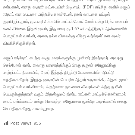
என்பதால், எனது ஆதார் அட்டையின் பி.டி.எஃப். (PDF) எடுத்து அதில் அஜய்
ரதோட் என பெயரை மாற்றிக்கொண்டேன். நான் வாடகை வீட்டில்
குடியிருப்பதால், முகவரி சிக்கலில் மாட்டிக்கொள்வேன் என்ற பிரச்சனையும்
எனக்கில்லை. இதன்மூலம், இதுவரை ரூ.1.67 லட்சத்திற்கும் ஆன்லைனில்
பொருட்கள் வாங்கி, அதை நல்ல விலைக்கு விற்று வந்தேன்’ என அவர்
விவரித்திருக்கிறார்.
அஜய் ரத்தோட் கடந்த ஆறு மாதங்களுக்கு முன்னர் இறந்தவர். அவரது
செல்போன் எண், அவரது மரணத்திற்குப் பிறகு தருண் சுரேஜாவிற்கு
மாற்றப்பட்ட நிலையில், அவர் இந்தத் திருட்டு வேலைகளில் ஈடுபட்டு
வந்திருக்கிறார். இறந்த ஒருவரின் பெயரில் ஆதார் உருவாக்கி, அதன் மூலம்
பொருட்கள் வாங்கினால், அதற்கான தவணை விவரங்கள் அந்த நபரின்
பெயருக்குத்தான் வரும். இதன்மூலம் நீண்ட நாட்கள் மாட்டிக்கொள்ளாமல்
லாபம் பார்க்கலாம் என்று நினைத்த சுரேஜாவை மூன்றே மாதங்களில் கைது
செய்திருக்கிறது காவல்துறை.
Post Views:
955