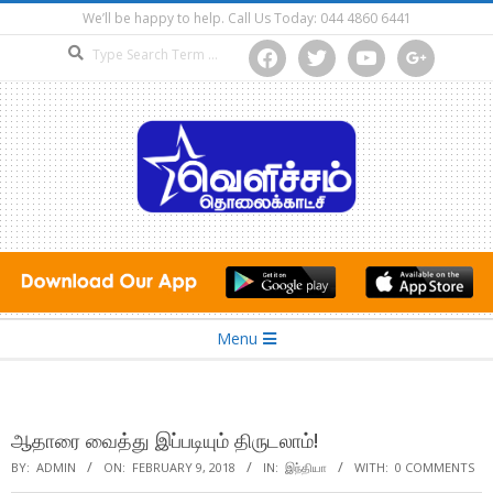
Skip
We’ll be happy to help. Call Us Today: 044 4860 6441
to
Search
facebook
twitter
youtube
google
content
Secondary
Menu
Navigation
Menu
ஆதாரை வைத்து இப்படியும் திருடலாம்!
BY:
ADMIN
ON:
FEBRUARY 9, 2018
IN:
இந்தியா
WITH:
0 COMMENTS