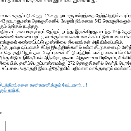
ல் பதிவான வாக்குகள் எண்ணும் பணி துவங்கியது.
ாக கருதப்படு கிறது. 17-வது நாடாளுமன்றத்தை தேர்ந்தெடுக்க ஏப்ரல
543 நாடாளுமன்ற தொகுதிகளில் வேலூர் நீங்கலாக 542 தொகுதிகளுக்கு 
ம் தேர்தல் நடந்தது.
ில சட்டசபைகளுக்கும் தேர்தல் நடந்து இருக்கிறது. கடந்த 19-ந் தேத
்ணிக்கையை ஒட்டி, வாக்குச்சாவடிகள் வைக்கப்பட்டுள்ள மையங்களில்
வாக்குகள் எண்ணப்பட்டு முன்னிலை நிலவரங்கள் அறிவிக்கப்படும்.
ந்த முறை ஒப்புகைச் சீட்டு இயந்திரங்களில் உள்ள சீட்டுகளையும் சேர்
ொகுதியிலும் தலா 5 ஒப்புகைச் சீட்டு எந்திரம் என்ற வகையில் விவி
ந்துவிடும். இதேபோல் ஆந்திரா, ஒடிசா, அருணாசல பிரதேசம், சிக்கிம்
்ள நிலையில், தனிப்பெரும்பான்மைக்கு 272 தொகுதிகளில் வெற்றி பெ
22 சட்டசபை தொகுதி இடைத்தேர்தலில் பதிவான வாக்குகளும் எண்ணப்
கு இயந்திரங்களை கண்காணிக்கும் வேட்பாளர்…!
ுல் காந்தி
*