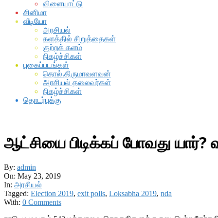
விளையாட்டு
சினிமா
வீடியோ
அரசியல்
களத்தில் சிறுத்தைகள்
குற்றக் களம்
நிகழ்ச்சிகள்
புகைப்படங்கள்
தொல்.திருமாவளவன்
அரசியல் தலைவர்கள்
நிகழ்ச்சிகள்
தொடர்புக்கு
ஆட்சியை பிடிக்கப் போவது யார்?
By:
admin
On:
May 23, 2019
In:
அரசியல்
Tagged:
Election 2019
,
exit polls
,
Loksabha 2019
,
nda
With:
0 Comments