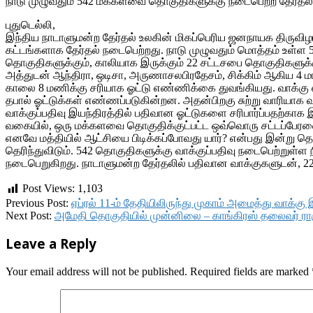
நாடு முழுவதும் 542 மக்களவை தொகுதிகளுக்கு நடைபெற்ற தேர்தலி
புதுடெல்லி,
இந்திய நாடாளுமன்ற தேர்தல் உலகின் மிகப்பெரிய ஜனநாயக திருவிழாவ
கட்டங்களாக தேர்தல் நடைபெற்றது. நாடு முழுவதும் மொத்தம் உள்ள 
தொகுதிகளுக்கும், காலியாக இருக்கும் 22 சட்டசபை தொகுதிகளுக்கு
அத்துடன் ஆந்திரா, ஒடிசா, அருணாசலபிரதேசம், சிக்கிம் ஆகிய 4 மாந
காலை 8 மணிக்கு சரியாக ஓட்டு எண்ணிக்கை துவங்கியது. வாக்கு எண
தபால் ஓட்டுக்கள் எண்ணப்படுகின்றன. அதன்பிறகு சுற்று வாரியாக 
வாக்குப்பதிவு இயந்திரத்தில் பதிவான ஓட்டுகளை சரிபார்ப்பதற்காக இ
வகையில், ஒரு மக்களவை தொகுதிக்குட்பட்ட ஒவ்வொரு சட்டப்பேரவை த
எனவே மத்தியில் ஆட்சியை பிடிக்கப்போவது யார்? என்பது இன்று தெரி
தெரிந்துவிடும். 542 தொகுதிகளுக்கு வாக்குப்பதிவு நடைபெற்றுள
நடைபெறுகிறது. நாடாளுமன்ற தேர்தலில் பதிவான வாக்குகளுடன், 
Post Views:
1,103
2019-
Previous Post:
ஏப்ரல் 11-ம் தேதியிலிருந்து முகாம் அமைத்து வாக்
05-
Next Post:
அமேதி தொகுதியில் முன்னிலை – காங்கிரஸ் தலைவர் ராக
23
Leave a Reply
Your email address will not be published.
Required fields are marked