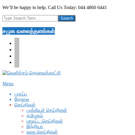
Skip
We’ll be happy to help. Call Us Today: 044 4860 6441
to
Search
content
சமுக வலைத்தளங்கள்
facebook
twitter
youtube
google
Secondary
Menu
Navigation
முகப்பு
Menu
நேரலை
செய்திகள்
முக்கியச் செய்திகள்
தமிழகம்
மாவட்ட செய்திகள்
இந்தியா
உலக செய்திகள்