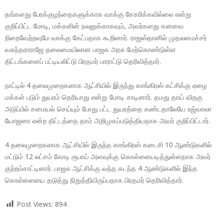
தங்களது பேரக்குழந்தைகளுக்காக வாக்கு சேகரிக்கவில்லை என்று
குறிப்பிட்ட மோடி, மக்களின் நலனுக்காகவும், அவர்களது கனவை
நிறைவேற்றவுமே வாக்கு கேட்பதாக கூறினார். ராஜஸ்தானில் முதலமைச்சர்
வசுந்தராராஜே தலைமையிலான பாஜக அரசு மேற்கொண்டுள்ள
திட்டங்களைப் பட்டியலிட்டு பிரதமர் பாராட்டு தெரிவித்தார்.
நாட்டில் 4 தலைமுறைகளாக ஆட்சியில் இருந்து காங்கிரஸ் கட்சிக்கு ஏழை
மக்கள் படும் துயரம் தெரியாது என்று மோடி சாடினார். தமது தாய் விறகு
அடுப்பில் சமையல் செய்யும் போது பட்ட துயரத்தை கண்டதாலேயே உஜ்வாலா
யோஜனா என்ற திட்டத்தை தாம் அறிமுகப்படுத்தியதாக அவர் குறிப்பிட்டார்.
4 தலைமுறைகளாக ஆட்சியில் இருந்த காங்கிரஸ் கடைசி 10 ஆண்டுகளில்
மட்டும் 12 லட்சம் கோடி ரூபாய் அளவுக்கு கொள்ளையடித்துள்ளதாக அவர்
குற்றம்சாட்டினார். பாஜக ஆட்சிக்கு வந்த கடந்த 4 ஆண்டுகளில் இந்த
கொள்ளையை தடுத்து நிறுத்தியிருப்பதாக பிரதமர் தெரிவித்தார்.
Post Views:
894