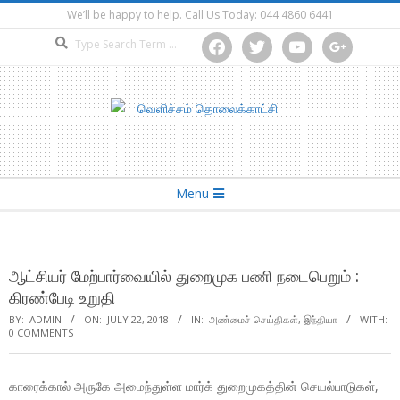
Skip
We’ll be happy to help. Call Us Today: 044 4860 6441
to
Search
facebook
twitter
youtube
google
content
Secondary
Menu
Navigation
Menu
ஆட்சியர் மேற்பார்வையில் துறைமுக பணி நடைபெறும் :
கிரண்பேடி உறுதி
BY:
ADMIN
ON:
JULY 22, 2018
IN:
அண்மைச் செய்திகள்
,
இந்தியா
WITH:
0 COMMENTS
காரைக்கால் அருகே அமைந்துள்ள மார்க் துறைமுகத்தின் செயல்பாடுகள்,