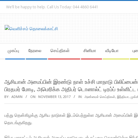
Skip
We’ll be happy to help. Call Us Today: 044 4860 6441
to
content
Secondary
முகப்பு
நேரலை
செய்திகள்
சினிமா
வீடியோ
பு
Navigation
Menu
ஆசியான் அமைப்பின் இரண்டு நாள் உச்சி மாநாடு பிலிப்பை
பிரதமர் மோடி, அமெரிக்க அதிபர் டொனால்ட் டிரம்ப் உள்ளிட்ட
BY:
ADMIN
ON:
NOVEMBER 13, 2017
IN:
அண்மைச் செய்திகள்
,
இந்தியா
,
முக்
பத்து தென்கிழக்கு ஆசிய நாடுகள் இடம்பெற்றுள்ள ஆசியான் அமைப்பின் இரண
தொடங்குகிறது.
இந்த மாநாட்டில் ஆசியான் அமைப்பு நாடுகளுடன் நட்புறவு கொண்டுள்ள இந்த