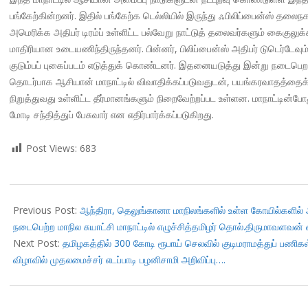
பங்கேற்கின்றனர். இதில் பங்கேற்க டெல்லியில் இருந்து ஃபிலிப்பைன்ஸ் தலைந
அமெரிக்க அதிபர் டிரம்ப் உள்ளிட்ட பல்வேறு நாட்டுத் தலைவர்களும் கைகுலுக
மாதிரியான உடையணிந்திருந்தனர். பின்னர், பிலிப்பைன்ஸ் அதிபர் டுடெர்டே
குடும்பப் புகைப்படம் எடுத்துக் கொண்டனர். இதனையடுத்து இன்று நடைபெறவு
தொடர்பாக ஆசியான் மாநாட்டில் விவாதிக்கப்படுவதுடன், பயங்கரவாதத்தைக்
நிறுத்துவது உள்ளிட்ட தீர்மானங்களும் நிறைவேற்றப்பட உள்ளன. மாநாட்டின்ப
மோடி சந்தித்துப் பேசுவார் என எதிர்பார்க்கப்படுகிறது.
Post Views:
683
2017-
11-
Previous Post:
ஆந்திரா, தெலுங்கானா மாநிலங்களில் உள்ள கோயில்களில் 
13
நடைபெற்ற மாநில சுயாட்சி மாநாட்டில் எழுச்சித்தமிழர் தொல்.திருமாவளவன் 
Next Post:
தமிழகத்தில் 300 கோடி ரூபாய் செலவில் குடிமராமத்துப் பணிக
விழாவில் முதலமைச்சர் எடப்பாடி பழனிசாமி அறிவிப்பு….