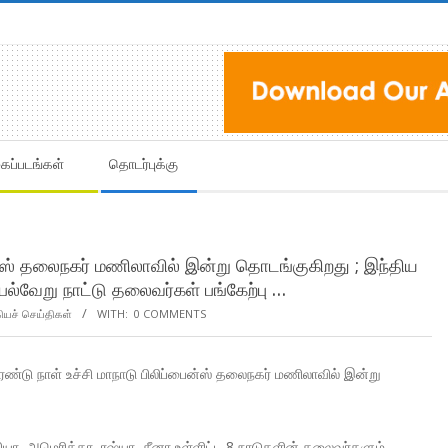
கைப்படங்கள்
தொடர்புக்கு
ன்ஸ் தலைநகர் மணிலாவில் இன்று தொடங்குகிறது ; இந்திய
 பல்வேறு நாட்டு தலைவர்கள் பங்கேற்பு …
கியச் செய்திகள்
WITH:
0 COMMENTS
்டு நாள் உச்சி மாநாடு பிலிப்பைன்ஸ் தலைநகர் மணிலாவில் இன்று
ியா, அமெரிக்கா, ரஷ்யா, சீனா உள்ளிட்ட 8 நாடுகளின் தலைவர்களும்