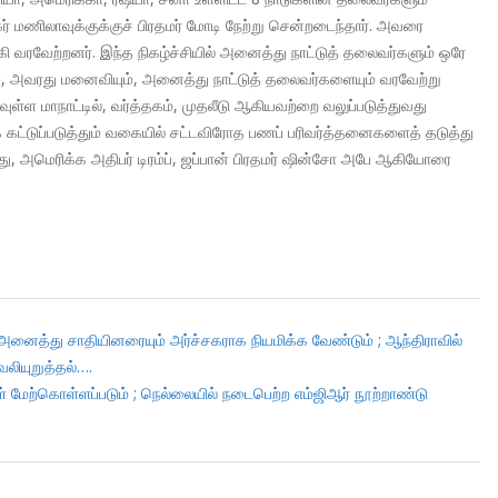
கர் மணிலாவுக்குக்குச் பிரதமர் மோடி நேற்று சென்றடைந்தார். அவரை
்கி வரவேற்றனர். இந்த நிகழ்ச்சியில் அனைத்து நாட்டுத் தலைவர்களும் ஒரே
வும், அவரது மனைவியும், அனைத்து நாட்டுத் தலைவர்களையும் வரவேற்று
ள்ள மாநாட்டில், வர்த்தகம், முதலீடு ஆகியவற்றை வலுப்படுத்துவது
 கட்டுப்படுத்தும் வகையில் சட்டவிரோத பணப் பரிவர்த்தனைகளைத் தடுத்து
ோது, அமெரிக்க அதிபர் டிரம்ப், ஜப்பான் பிரதமர் ஷின்சோ அபே ஆகியோரை
அனைத்து சாதியினரையும் அர்ச்சகராக நியமிக்க வேண்டும் ; ஆந்திராவில்
வலியுறுத்தல்….
ள் மேற்கொள்ளப்படும் ; நெல்லையில் நடைபெற்ற எம்ஜிஆர் நூற்றாண்டு