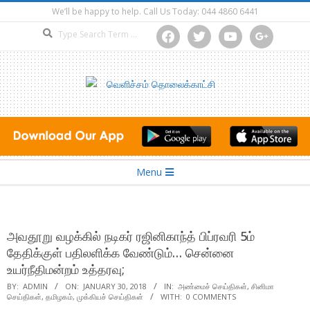
Skip
We’ll be happy to help. Call Us Today: 044 4860 6441
to
Search
facebook
twitter
youtube
google
content
Secondary
Menu
Navigation
Menu
அவதூறு வழக்கில் நடிகர் ரஜினிகாந்த் பிப்ரவரி 5ம்
தேதிக்குள் பதிலளிக்க வேண்டும்… சென்னை
உயர்நீதிமன்றம் உத்தரவு;
BY:
ADMIN
ON:
JANUARY 30, 2018
IN:
அண்மைச் செய்திகள்
,
சினிமா
செய்திகள்
,
தமிழகம்
,
முக்கியச் செய்திகள்
WITH:
0 COMMENTS