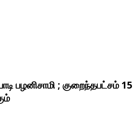
ாடி பழனிசாமி ; குறைந்தபட்சம் 15
ும்