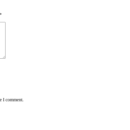
*
me I comment.