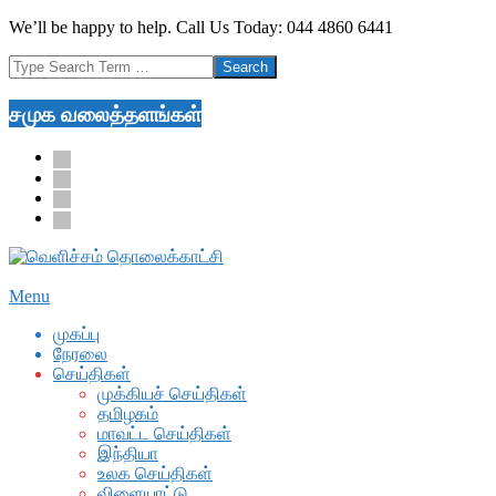
Skip
We’ll be happy to help. Call Us Today: 044 4860 6441
to
Search
content
சமுக வலைத்தளங்கள்
facebook
twitter
youtube
google
Secondary
Menu
Navigation
முகப்பு
Menu
நேரலை
செய்திகள்
முக்கியச் செய்திகள்
தமிழகம்
மாவட்ட செய்திகள்
இந்தியா
உலக செய்திகள்
விளையாட்டு