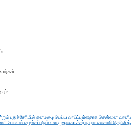
ம்
வார்கள்
யும்
்றும் புதுச்சேரியில் கனமழை பெய்ய வாய்ப்புள்ளதாக சென்னை வானி
தீபாவளி போனஸ் வழங்கப்படும் என முதலமைச்சர் நாராயணசாமி தெரிவித்த