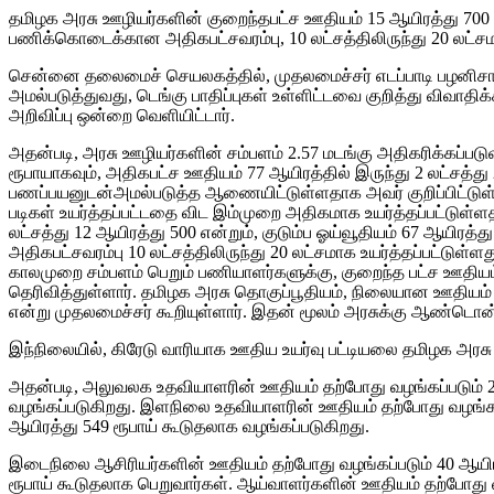
தமிழக அரசு ஊழியர்களின் குறைந்தபட்ச ஊதியம் 15 ஆயிரத்து 700 ரூ
பணிக்கொடைக்கான அதிகபட்சவரம்பு, 10 லட்சத்திலிருந்து 20 லட்சமா
சென்னை தலைமைச் செயலகத்தில், முதலமைச்சர் எடப்பாடி பழனிசாமி
அமல்படுத்துவது, டெங்கு பாதிப்புகள் உள்ளிட்டவை குறித்து விவாதி
அறிவிப்பு ஒன்றை வெளியிட்டார்.
அதன்படி, அரசு ஊழியர்களின் சம்பளம் 2.57 மடங்கு அதிகரிக்கப்படு
ரூபாயாகவும், அதிகபட்ச ஊதியம் 77 ஆயிரத்தில் இருந்து 2 லட்சத்து 
பணப்பயனுடன்அமல்படுத்த ஆணையிட்டுள்ளதாக அவர் குறிப்பிட்டுள்ளார
படிகள் உயர்த்தப்பட்டதை விட இம்முறை அதிகமாக உயர்த்தப்பட்டுள்ளத
லட்சத்து 12 ஆயிரத்து 500 என்றும், குடும்ப ஓய்வூதியம் 67 ஆயிரத்
அதிகபட்சவரம்பு 10 லட்சத்திலிருந்து 20 லட்சமாக உயர்த்தப்பட்டு
காலமுறை சம்பளம் பெறும் பணியாளர்களுக்கு, குறைந்த பட்ச ஊதியம்
தெரிவித்துள்ளார். தமிழக அரசு தொகுப்பூதியம், நிலையான ஊதியம்
என்று முதலமைச்சர் கூறியுள்ளார். இதன் மூலம் அரசுக்கு ஆண்டொன்று
இந்நிலையில், கிரேடு வாரியாக ஊதிய உயர்வு பட்டியலை தமிழக அ
அதன்படி, அலுவலக உதவியாளரின் ஊதியம் தற்போது வழங்கப்படும் 21 
வழங்கப்படுகிறது. இளநிலை உதவியாளரின் ஊதியம் தற்போது வழங்கப்ப
ஆயிரத்து 549 ரூபாய் கூடுதலாக வழங்கப்படுகிறது.
இடைநிலை ஆசிரியர்களின் ஊதியம் தற்போது வழங்கப்படும் 40 ஆயிரத்
ரூபாய் கூடுதலாக பெறுவார்கள். ஆய்வாளர்களின் ஊதியம் தற்போது வழங