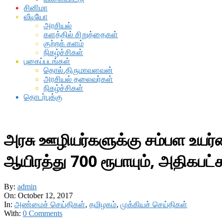
சினிமா
வீடியோ
அரசியல்
களத்தில் சிறுத்தைகள்
குற்றக் களம்
நிகழ்ச்சிகள்
புகைப்படங்கள்
தொல்.திருமாவளவன்
அரசியல் தலைவர்கள்
நிகழ்ச்சிகள்
தொடர்புக்கு
அரசு ஊழியர்களுக்கு சம்பள உயர்வ
ஆயிரத்து 700 ரூபாயும், அதிகபட்ச
By:
admin
On:
October 12, 2017
In:
அண்மைச் செய்திகள்
,
தமிழகம்
,
முக்கியச் செய்திகள்
With:
0 Comments