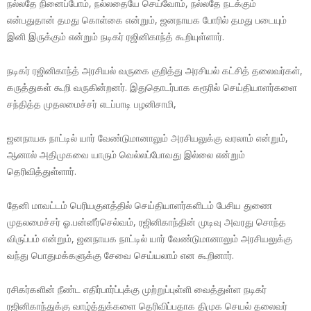
நல்லதே நினைப்போம், நல்லதையே செய்வோம், நல்லதே நடக்கும்
என்பதுதான் தமது கொள்கை என்றும், ஜனநாயக போரில் தமது படையும்
இனி இருக்கும் என்றும் நடிகர் ரஜினிகாந்த் கூறியுள்ளார்.
நடிகர் ரஜினிகாந்த் அரசியல் வருகை குறித்து அரசியல் கட்சித் தலைவர்கள்,
கருத்துகள் கூறி வருகின்றனர். இதுதொடர்பாக கரூரில் செய்தியாளர்களை
சந்தித்த முதலமைச்சர் எடப்பாடி பழனிசாமி,
ஜனநாயக நாட்டில் யார் வேண்டுமானாலும் அரசியலுக்கு வரலாம் என்றும்,
ஆனால் அதிமுகவை யாரும் வெல்லப்போவது இல்லை என்றும்
தெரிவித்துள்ளார்.
தேனி மாவட்டம் பெரியகுளத்தில் செய்தியாளர்களிடம் பேசிய துணை
முதலமைச்சர் ஓ.பன்னீர்செல்வம், ரஜினிகாந்தின் முடிவு அவரது சொந்த
விருப்பம் என்றும், ஜனநாயக நாட்டில் யார் வேண்டுமானாலும் அரசியலுக்கு
வந்து பொதுமக்களுக்கு சேவை செய்யலாம் என கூறினார்.
ரசிகர்களின் நீண்ட எதிர்பார்ப்புக்கு முற்றுப்புள்ளி வைத்துள்ள நடிகர்
ரஜினிகாந்துக்கு வாழ்த்துக்களை தெரிவிப்பதாக திமுக செயல் தலைவர்