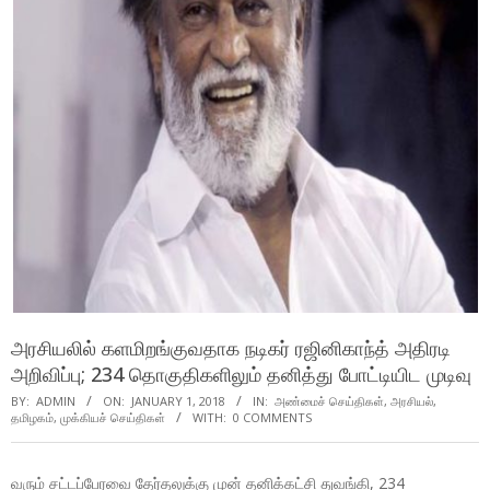
அரசியலில் களமிறங்குவதாக நடிகர் ரஜினிகாந்த் அதிரடி
அறிவிப்பு; 234 தொகுதிகளிலும் தனித்து போட்டியிட முடிவு
BY:
ADMIN
ON:
JANUARY 1, 2018
IN:
அண்மைச் செய்திகள்
,
அரசியல்
,
தமிழகம்
,
முக்கியச் செய்திகள்
WITH:
0 COMMENTS
வரும் சட்டப்பேரவை தேர்தலுக்கு முன் தனிக்கட்சி துவங்கி, 234