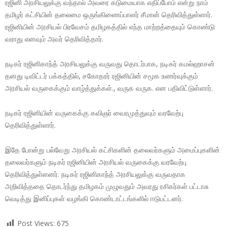
ரஜினி அரசியலுக்கு வந்தால் அவரை கடுமையாக எதிப்போம் என்று நாம்
தமிழர் கட்சியின் தலைமை ஒருங்கிணைப்பாளர் சீமான் தெரிவித்துள்ளார்.
ரஜினியின் அரசியல் பிரவேசம் தமிழகத்தில் எந்த மாற்றத்தையும் கொண்டு
வராது எனவும் அவர் தெரிவித்தார்.
நடிகர் ரஜினிகாந்த் அரசியலுக்கு வருவது தொடர்பாக, நடிகர் கமல்ஹாசன்
தனது டிவிட்டர் பக்கத்தில், சகோதரர் ரஜினியின் சமூக உணர்வுக்கும்
அரசியல் வருகைக்கும் வாழ்த்துக்கள்., வருக வருக. என பதிவிட்டுள்ளார்.
நடிகர் ரஜினியின் வருகைக்கு கவிஞர் வைரமுத்துவும் வரவேற்பு
தெரிவித்துள்ளார்.
இதே போன்று பல்வேறு அரசியல் கட்சிகளின் தலைவர்களும் அமைப்புகளின்
தலைவர்களும் நடிகர் ரஜினியின் அரசியல் வருகைக்கு வரவேற்பு
தெரிவித்துள்ளனர். நடிகர் ரஜினிகாந்த் அரசியலுக்கு வருவதாக
அறிவித்ததை தொடர்ந்து தமிழகம் முழுவதும் அவரது ரசிகர்கள் பட்டாசு
வெடித்து இனிப்புகள் வழங்கி கொண்டாட்டங்களில் ஈடுபட்டனர்.
Post Views:
675