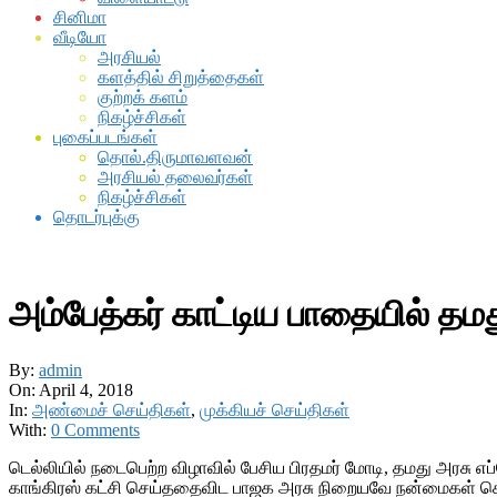
சினிமா
வீடியோ
அரசியல்
களத்தில் சிறுத்தைகள்
குற்றக் களம்
நிகழ்ச்சிகள்
புகைப்படங்கள்
தொல்.திருமாவளவன்
அரசியல் தலைவர்கள்
நிகழ்ச்சிகள்
தொடர்புக்கு
அம்பேத்கர் காட்டிய பாதையில் தம
By:
admin
On:
April 4, 2018
In:
அண்மைச் செய்திகள்
,
முக்கியச் செய்திகள்
With:
0 Comments
டெல்லியில் நடைபெற்ற விழாவில் பேசிய பிரதமர் மோடி, தமது அரசு எப்
காங்கிரஸ் கட்சி செய்ததைவிட பாஜக அரசு நிறையவே நன்மைகள் செய்