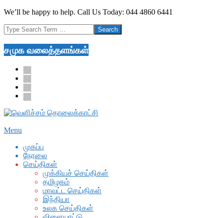
Skip
We’ll be happy to help. Call Us Today: 044 4860 6441
to
Search
content
சமுக வலைத்தளங்கள்
facebook
twitter
youtube
google
Secondary
Menu
Navigation
முகப்பு
Menu
நேரலை
செய்திகள்
முக்கியச் செய்திகள்
தமிழகம்
மாவட்ட செய்திகள்
இந்தியா
உலக செய்திகள்
விளையாட்டு