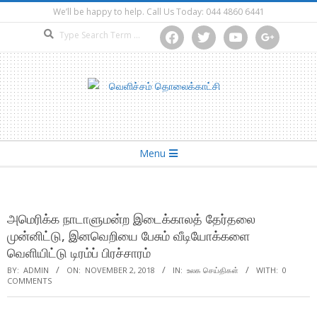
Skip
We’ll be happy to help. Call Us Today: 044 4860 6441
to
Search
facebook
twitter
youtube
google
content
Secondary
Menu
Navigation
Menu
அமெரிக்க நாடாளுமன்ற இடைக்காலத் தேர்தலை
முன்னிட்டு, இனவெறியை பேசும் வீடியோக்களை
வெளியிட்டு டிரம்ப் பிரச்சாரம்
BY:
ADMIN
ON:
NOVEMBER 2, 2018
IN:
உலக செய்திகள்
WITH:
0
COMMENTS