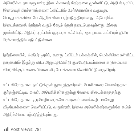
அமெரிக்க நாடாளுமன்ற இடைக்காலத் தேர்தலை முன்னிட்டு, அதிபர் டிரம்ப்,
இனவெறி பிரச்சாரங்களை ட்விட்டரில் மேற்கொண்டு வருவது,
பொதுமக்களிடையே அதிர்ச்சியை ஏற்படுத்தியுள்ளது. அமெரிக்க
இடைக்காலத் தேர்தல் வரும் 6ஆம் தேதி நடைபெறவுள்ளது. இதை
முன்னிட்டு, அதிபர் டிரம்பின் குடியரசு கட்சியும், ஜனநாயக கட்சியும் தீவிர
பிரச்சாரத்தில் ஈடுபட்டுள்ளன.
இந்நிலையில், அதிபர் டிரம்ப், தனது ட்விட்டர் பக்கத்தில், மெக்சிகோ உள்ளிட்ட
நாடுகளில் இருந்து உரிய அனுமதியின்றி குடியேறியவர்களை கடுமையாக
விமர்சிக்கும் வகையிலான வீடியோக்களை வெளியிட்டு வருகிறார்.
சட்டவிரோதமாக நாட்டுக்குள் நுழைந்தவர்கள், போலிசாரை கொன்றதாக
குற்றஞ்சாட்டிய அவர், அமெரிக்கர்களுக்கு வேலை கிடைக்காததற்கு
சட்டவிரோதமாக குடியேறியவர்களே காரணம் எனக்கூறி பல்வேறு
வீடியோக்களை வெளியிட்டு, வருகிறார். இவை அமெரிக்கர்களுக்கே கடும்
அதிர்ச்சியை ஏற்படுத்தியுள்ளது.
Post Views:
781