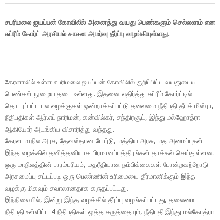
சபரிமலை ஐயப்பன் கோவிலில் அனைத்து வயது பெண்களும் செல்லலாம் என
சுப்ரீம் கோர்ட் அரசியல் சாசன அமர்வு தீர்ப்பு வழங்கியுள்ளது.
கேரளாவில் உள்ள சபரிமலை ஐயப்பன் கோவிலில் குறிப்பிட்ட வயதுடைய
பெண்கள் நுழைய தடை உள்ளது. இதனை எதிர்த்து சுப்ரீம் கோர்ட்டில்
தொடரப்பட்ட பல வழக்குகள் ஒன்றாக்கப்பட்டு தலைமை நீதிபதி தீபக் மிஸ்ரா,
நீதிபதிகள் ஆர்.எப் நாரிமன், கன்வில்கர், சந்திரசூட், இந்து மல்ஹோத்ரா
ஆகியோர் அடங்கிய விசாரித்து வந்தது.
கேரள மாநில அரசு, தேவஸ்தான போர்டு, மத்திய அரசு, மத அமைப்புகள்
இந்த வழக்கில் தனித்தனியாக பிரமானப்பத்திரங்கள் தாக்கல் செய்துள்ளன.
ஒரு மாநிலத்தின் பாரம்பரியம், மதரீதியான நம்பிக்கைகள் போன்றவற்றோடு
அரசமைப்பு சட்டப்படி ஒரு பெண்ணின் உரிமையை தீர்மானிக்கும் இந்த
வழக்கு மிகவும் சவாலானதாக கருதப்பட்டது.
இந்நிலையில், இன்று இந்த வழக்கில் தீர்ப்பு வழங்கப்பட்டது, தலைமை
நீதிபதி உள்ளிட்ட 4 நீதிபதிகள் ஒத்த கருத்தையும், நீதிபதி இந்து மல்கோத்ரா