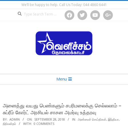
Skip
We’ll be happy to help. Call Us Today: 044 4860 6441
to
Search
facebook
twitter
youtube
google
content
Secondary
Menu
Navigation
Menu
அனைத்து வயது பெண்களும் சபரிமலைக்கு செல்லலாம் –
சுப்ரீம் கோர்ட் அரசியல் சாசன அமர்வு உத்தரவு
BY:
ADMIN
ON:
SEPTEMBER 28, 2018
IN:
அண்மைச் செய்திகள்
,
இந்தியா
,
நீதிமன்றம்
WITH:
0 COMMENTS