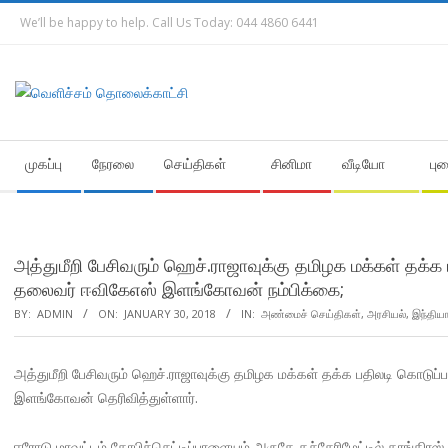
Skip
We’ll be happy to help. Call Us Today: 044 4860 6441
to
content
Secondary
முகப்பு
நேரலை
செய்திகள்
சினிமா
வீடியோ
பு
Navigation
Menu
அத்துமீறி பேசிவரும் ஹெச்.ராஜாவுக்கு தமிழக மக்கள் தக்க 
தலைவர் ஈவிகேஎஸ் இளங்கோவன் நம்பிக்கை;
BY:
ADMIN
ON:
JANUARY 30, 2018
IN:
அண்மைச் செய்திகள்
,
அரசியல்
,
இந்திய
அத்துமீறி பேசிவரும் ஹெச்.ராஜாவுக்கு தமிழக மக்கள் தக்க பதிலடி கொடுப்
இளங்கோவன் தெரிவித்துள்ளார்.
ஈரோடு மாவட்டம் கோபிச்செட்டிப்பாளையம் அருகே கச்சேரிமேட்டில் காங்கிர