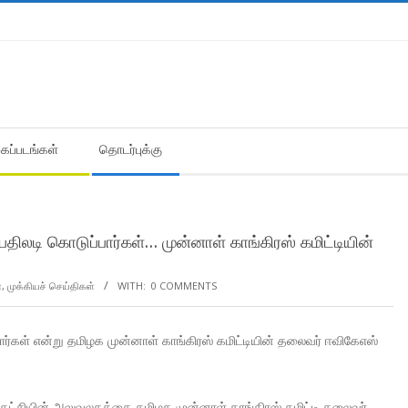
கைப்படங்கள்
தொடர்புக்கு
பதிலடி கொடுப்பார்கள்… முன்னாள் காங்கிரஸ் கமிட்டியின்
ா
,
முக்கியச் செய்திகள்
WITH:
0 COMMENTS
பார்கள் என்று தமிழக முன்னாள் காங்கிரஸ் கமிட்டியின் தலைவர் ஈவிகேஎஸ்
ஸ் கட்சியின் அலுவலகத்தை தமிழக முன்னாள் காங்கிரஸ் கமிட்டி தலைவர்