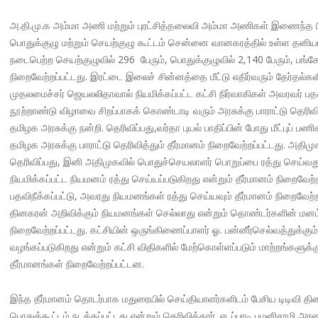
அ.தி.மு.க அம்மா அணி மற்றும் புரட்சித்தலைவி அம்மா அணிகள் இணைந்த பின
பொதுக்குழு மற்றும் செயற்குழு கூட்டம் சென்னை வானகரத்தில் உள்ள தன
நடைபெற்ற செயற்குழுவில் 296 பேரும், பொதுக்குழுவில் 2,140 பேரும், பங்
நிறைவேற்றப்பட்டது. இரட்டை இலைச் சின்னத்தை மீட்டு எதிர்வரும் தேர்தல்க
முதலமைச்சர் ஜெயலலிதாவால் நியமிக்கப்பட்ட கட்சி நிர்வாகிகள் அவரவர் பதவிக
நூற்றாண்டு விழாவை சிறப்பாகக் கொண்டாடி வரும் அரசுக்கு பாராட்டு தெரி
தமிழக அரசுக்கு நன்றி. தெரிவிப்பது,வர்தா புயல் பாதிப்பின் போது மீட்பு
தமிழக அரசுக்கு பாராட்டு தெரிவித்தும் தீர்மானம் நிறைவேற்றப்பட்டது. அதிமுக
தெரிவிப்பது, இனி அதிமுகவில் பொதுச்செயலாளர் பொறுப்பை ரத்து செய்வது
நியமிக்கப்பட்ட நியமனம் ரத்து செய்யப்படுகிறது என்றும் தீர்மானம் நிறைவே
பதவிநீக்கப்பட்டு, அவரது நியமனங்கள் ரத்து செய்யவும் தீர்மானம் நிறைவேற்ற
தினகரன் அறிவிக்கும் நியமனங்கள் செல்லாது என்றும் தொண்டர்களின் மனம் அ
நிறைவேற்றப்பட்டது. கட்சியின் ஒருங்கிணைப்பாளர் ஓ. பன்னீர்செல்வத்துக்க
வழங்கப்படுகிறது என்றும் கட்சி விதிகளில் மேற்கொள்ளப்படும் மாற்றங்களுக்க
தீர்மானங்கள் நிறைவேற்றப்பட்டன.
இந்த தீர்மானம் தொடர்பாக மதுரையில் செய்தியாளர்களிடம் பேசிய டிடிவி 
பொதுக்கூட்டம் நடத்தப்பட்டது என்றும் தெரிவித்தார். எடப்பாடி பழனிசாமி அ