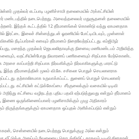
்னர் முதல்வர் எடப்பாடி பழனிச்சாமி தலைமையில் அக்கட்சியின்
ியார் மண்டபத்தில் நடைபெற்றது. அவைத்தலைவர் மதுசூதனன் தலைமையில்
கேற்றனர். இந்தக் கூட்டத்தில் 12 தீர்மானங்கள் கொண்டு வந்து ஏகமனதாக
ளில் இரட்டை இலைச் சின்னத்துடன் ஓரணியில் போட்டியிடவும், முன்னாள்
ளில் நீடிப்பார்கள் எனவும் தீர்மானம் நிறைவேற்றப்பட்டது. எம்ஜிஆர்
விப்பது, மறைந்த முதல்வர் ஜெயலலிதாவுக்கு நினைவு மணிமண்டபம் அறிவித்த
ப் பணிகளையும், வறட்சியின்போது நிவாரணப் பணிகளையும் சிறப்பாக மேற்கொண்ட
 அரசை காப்பாற்றி சிறப்பாக நிர்வகிக்கும் நிர்வாகிகளுக்கு பாராட்டு
, இந்த தீர்மானத்தின் மூலம் வி.கே. சசிகலா பொதுச் செயலாளராக
ற்றப்பட்டது. தற்காலிகமாக உருவாக்கப்பட்ட துணைப் பொதுச் செயலாளர்
ப்பட்டது. கட்சியின் கட்டுக்கோப்பை சீர்குலைக்கும் வகையில் டிடிவி
றிந்து கட்சியை வழிநடத்த புதிய பதவி ஏற்படுத்துவது என்றும் தீர்மானம்
ும், இணை ஒருங்கிணைப்பாளர் பழனிசாமிக்கும் முழு அதிகாரம்
ும் திருத்தங்களுக்கும் ஏகமனதாக ஒப்புதல் அளிக்கப்படும் என்றும்
தினகரன், சென்னையில் நடைபெற்றது பொதுக்குழு அல்ல என்றும்
ரசை வீட்டுக்கு அனுப்பும் வேலையை தொடங்கிவிட்டதாகவும் டிடிவி.தினகரன்