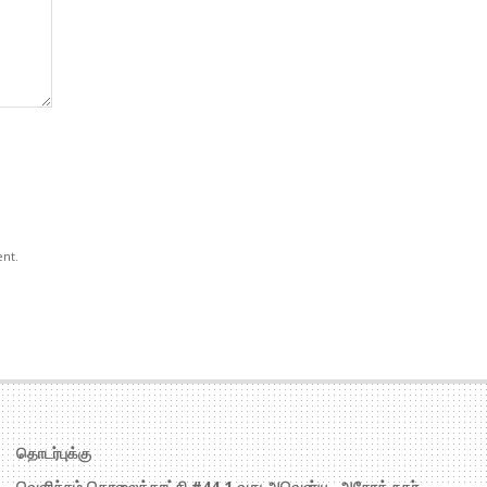
ent.
தொடர்புக்கு
வெளிச்சம் தொலைக்காட்சி #44,1 வது அவென்யூ, அசோக் நகர்,