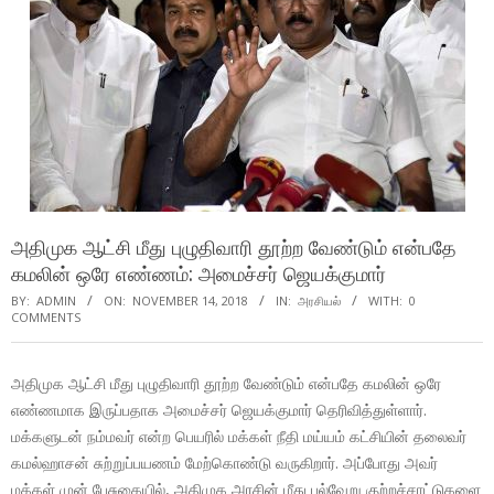
அதிமுக ஆட்சி மீது புழுதிவாரி தூற்ற வேண்டும் என்பதே
கமலின் ஒரே எண்ணம்: அமைச்சர் ஜெயக்குமார்
BY:
ADMIN
ON:
NOVEMBER 14, 2018
IN:
அரசியல்
WITH:
0
COMMENTS
அதிமுக ஆட்சி மீது புழுதிவாரி தூற்ற வேண்டும் என்பதே கமலின் ஒரே
எண்ணமாக இருப்பதாக அமைச்சர் ஜெயக்குமார் தெரிவித்துள்ளார்.
மக்களுடன் நம்மவர் என்ற பெயரில் மக்கள் நீதி மய்யம் கட்சியின் தலைவர்
கமல்ஹாசன் சுற்றுப்பயணம் மேற்கொண்டு வருகிறார். அப்போது அவர்
மக்கள் முன் பேசுகையில், அதிமுக அரசின் மீது பல்வேறு குற்றச்சாட்டுகளை