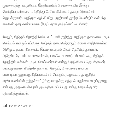
முன்வைத்து வருகிறார். இந்நிலையில் சென்னையில் இன்று
செய்தியாளர்களை சந்தித்து பேசிய மீன்வளத்துறை அமைச்சர்
ஜெயக்குமார், அதிமுக ஆட்சி மீது புழுதிவாரி தூற்ற வேண்டும் என்பதே
கமலின் ஒரே எண்ணமாக இருப்பதாக குற்றம்சாட்டியுள்ளார்.
மேலும், தேர்தல் நேரத்திலேயே கூட்டணி குறித்து அதிமுக தலைமை முடிவு
செய்யும் என்றும் எப்போது தேர்தல் நடைபெற்றாலும் அதை எதிர்கொள்ள
அதிமுக தயார் நிலையில் இப்பதாகவுவம் அவர் தெரிவித்துள்ளார்.
அதேபோல், யார் பலமானவர்கள், பலவீனமானவர்கள் என்பதை தேர்தல்
நேரத்தில் மக்கள் முடிவு செய்வார்கள் என்றும் ரஜினியை ஜெயக்குமார்
மறைமுகமாக விமர்சித்துள்ளார். மேலும், அமைச்சர் மாஃபா
பாண்டியராஜனுக்கு நிதியமைச்சர் பொறுப்பு வழங்காதது குறித்த
அன்புமணியின் குற்றச்சாட்டுக்கு யாருக்கு எந்த பொறுப்பை வழங்குவது
என்பது முதலமைச்சரின் முடிவுக்கு உட்பட்டது என்று ஜெயக்குமார்
பதிலளித்துள்ளார்.
Post Views:
638