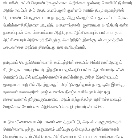
ஸ்டாலின், கட்சி தொண்டர்களுக்காக அறிக்கை ஒன்றை வெளியிட்டுள்ளார்.
அதில் நவம்பர் 8-ம் தேதி பெரம்பலூர் குன்னம் நகரில் தி.மு.கழகத்தின்
பிரம்மாண்ட பொதுக்கூட்டம் நடந்தது. அது வெறும் பொதுக்கூட்டம் அல்ல.
போர்க்களத்திற்கான பாடிவீடு. அதனால்தான், ஜனநாயக அறப்போர் என்ற
தலைப்புடன் கொள்ளைக்கார அ.தி.மு.க. ஆட்சியையும், பாசிச பா.ஜ.க.
ஆட்சியையும் அதிகாரத்திலிருந்து அகற்றிடும் இலக்குடன் கழகத்தின்
படைவரிசை அங்கே திரண்டது என கூறியுள்ளார்.
தமிழகம் பெருங்கொள்ளைக் கூட்டத்தின் கையில் சிக்கி நாள்தோறும்
சீரழிவதாக சாடியுள்ளார். இந்தியா மதவெறிப் பாசிச ஆட்சியாளர்களின்
கொடூரப் பிடியில் மாட்டிக்கொண்டு தவிக்கிறது. இந்த இரண்டையும்
ஜனநாயக வழியில் அகற்றுவதும் விரட்டுவதும்தான் நமது ஒரே இலக்கு.
தலைவர் கலைஞரின் புகழ் வணக்க நிகழ்வுகளில் நாம் அவரது
நினைவுகளில் நீந்துவதுபோலவே, அவர் கற்றுத்தந்த எதிர்நீச்சலையும்
மேற்கொள்வோம் என அறிக்கையில் கூறியுள்ளார் ஸ்டாலின்.
மாநில உரிமைகளை அடமானம் வைத்துவிட்டு, அரசுக் கருவூலத்தைக்
கொள்ளையடித்து, வருமானம் பார்ப்பது ஒன்றையே குறிக்கோளாகக்
கொண்டிருக்கும் அ.தி.மு.க. ஆட்சியையும் -பொய்யான வாக்குறுதிகள்