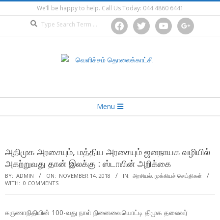
Skip
We’ll be happy to help. Call Us Today: 044 4860 6441
to
Search
facebook
twitter
youtube
google
content
Secondary
Menu
Navigation
Menu
அதிமுக அரசையும், மத்திய அரசையும் ஜனநாயக வழியில்
அகற்றுவது தான் இலக்கு : ஸ்டாலின் அறிக்கை
BY:
ADMIN
ON:
NOVEMBER 14, 2018
IN:
அரசியல்
,
முக்கியச் செய்திகள்
WITH:
0 COMMENTS
கருணாநிதியின் 100-வது நாள் நினைவையொட்டி திமுக தலைவர்