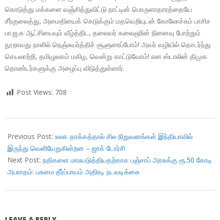
கொடுத்து மக்களை வஞ்சித்துவிட்டு நாட்டின் பொருளாதாரத்தையே
சீர்குலைத்து, அமைதியைக் கெடுக்கும் மதவெறியுடன் கோலோச்சும் பாசிச
பா.ஜ.க ஆட்சியையும் வீழ்த்திட, தலைவர் கலைஞரின் நினைவு போற்றும்
நூறாவது நாளில் நெஞ்சுயர்த்திச் சூளுரைப்போம்! அவர் வழியில் தொடர்ந்து
செயலாற்றி, தமிழுலகம் மகிழ, வென்று காட்டுவோம்! என ஸ்டாலின் திமுக
தொண்டர்களுக்கு அழைப்பு விடுத்துள்ளார்.
Post Views:
708
2018-
11-
Previous Post:
உலக தாக்கத்தால் சில நிறுவனங்கள் இந்தியாவில்
14
இருந்து வெளியேறுகின்றன – ஜாக் டோர்சி
Next Post:
நதிகளை மாசுபடுத்தியதற்காக பஞ்சாப் அரசுக்கு ரூ.50 கோடி
அபராதம்: பசுமை தீர்ப்பாயம் அதிரடி நடவடிக்கை
LEAVE A REPLY