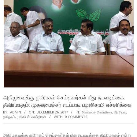
அதிமுகவுக்கு துரோகம் செய்தவர்கள் மீது நடவடிக்கை
தீவிரமாகும்; முதலமைச்சர் எடப்பாடி பழனிசாமி எச்சரிக்கை
BY:
ADMIN
ON:
DECEMBER 26, 2017
IN:
அண்மைச் செய்திகள்
,
அரசியல்
,
தமிழகம்
,
முக்கியச் செய்திகள்
WITH:
0 COMMENTS
அதிமுகவுக்கு துரோகம் செய்தவர்கள் மீது நடவடிக்கை தீவிரமாகும் என்று