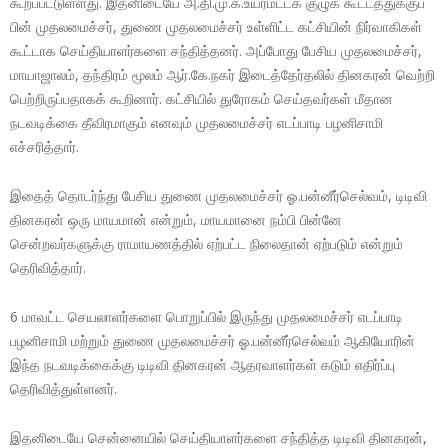
கூறப்பட்டுள்ளது. இதனிடையே அ.தி.மு.க.உயர்மட்டக் குழுக் கூட்டத்துக்குப்
பின் முதலமைச்சர், துணை முதலமைச்சர் உள்ளிட்ட கட்சியின் நிர்வாகிகள்
கூட்டாக செய்தியாளர்களை சந்தித்தனர். அப்போது பேசிய முதலமைச்சர்,
மாயாஜாலம், தந்திரம் மூலம் ஆர்.கே.நகர் இடைத்தேர்தலில் தினகரன் வெற்றி
பெற்றிருப்பதாகக் கூறினார். கட்சியில் துரோகம் செய்தவர்கள் மீதான
நடவடிக்கை தீவிரமாகும் எனவும் முதலமைச்சர் எடப்பாடி பழனிசாமி
எச்சரித்தார்.
இதைத் தொடர்ந்து பேசிய துணை முதலமைச்சர் ஓ.பன்னீர்செல்வம், டிடிவி
தினகரன் ஒரு மாயமான் என்றும், மாயமானை நம்பி பின்னே
சென்றவர்களுக்கு ராமாயணத்தில் ஏற்பட்ட நிலைதான் ஏற்படும் என்றும்
தெரிவித்தார்.
6 மாவட்ட செயலாளர்களை பொறுப்பில் இருந்து முதலமைச்சர் எடப்பாடி
பழனிசாமி மற்றும் துணை முதலமைச்சர் ஓ.பன்னீர்செல்வம் ஆகியோரின்
இந்த நடவடிக்கைக்கு டிடிவி தினகரன் ஆதரவாளர்கள் கடும் எதிர்ப்பு
தெரிவித்துள்ளனர்.
இதனிடையே சென்னையில் செய்தியாளர்களை சந்தித்த டிடிவி தினகரன்,