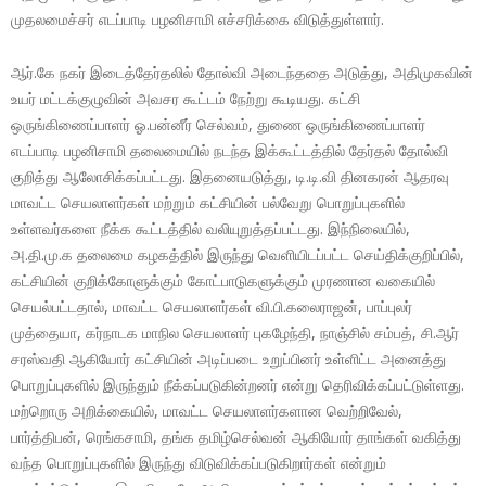
முதலமைச்சர் எடப்பாடி பழனிசாமி எச்சரிக்கை விடுத்துள்ளார்.
ஆர்.கே நகர் இடைத்தேர்தலில் தோல்வி அடைந்ததை அடுத்து, அதிமுகவின்
உயர் மட்டக்குழுவின் அவசர கூட்டம் நேற்று கூடியது. கட்சி
ஒருங்கிணைப்பாளர் ஓ.பன்னீர் செல்வம், துணை ஒருங்கிணைப்பாளர்
எடப்பாடி பழனிசாமி தலைமையில் நடந்த இக்கூட்டத்தில் தேர்தல் தோல்வி
குறித்து ஆலோசிக்கப்பட்டது. இதனையடுத்து, டி.டி.வி தினகரன் ஆதரவு
மாவட்ட செயலாளர்கள் மற்றும் கட்சியின் பல்வேறு பொறுப்புகளில்
உள்ளவர்களை நீக்க கூட்டத்தில் வலியுறுத்தப்பட்டது. இந்நிலையில்,
அ.தி.மு.க தலைமை கழகத்தில் இருந்து வெளியிடப்பட்ட செய்திக்குறிப்பில்,
கட்சியின் குறிக்கோளுக்கும் கோட்பாடுகளுக்கும் முரணான வகையில்
செயல்பட்டதால், மாவட்ட செயலாளர்கள் வி.பி.கலைராஜன், பாப்புலர்
முத்தையா, கர்நாடக மாநில செயலாளர் புகழேந்தி, நாஞ்சில் சம்பத், சி.ஆர்
சரஸ்வதி ஆகியோர் கட்சியின் அடிப்படை உறுப்பினர் உள்ளிட்ட அனைத்து
பொறுப்புகளில் இருந்தும் நீக்கப்படுகின்றனர் என்று தெரிவிக்கப்பட்டுள்ளது.
மற்றொரு அறிக்கையில், மாவட்ட செயலாளர்களான வெற்றிவேல்,
பார்த்திபன், ரெங்கசாமி, தங்க தமிழ்செல்வன் ஆகியோர் தாங்கள் வகித்து
வந்த பொறுப்புகளில் இருந்து விடுவிக்கப்படுகிறார்கள் என்றும்