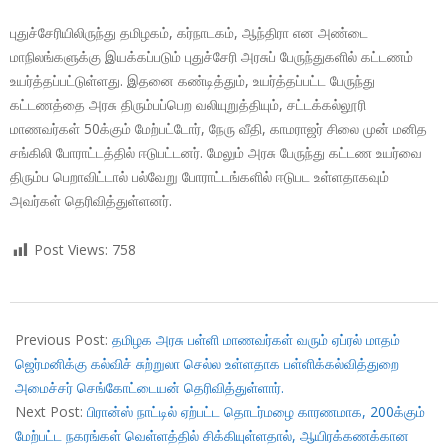
புதுச்சேரியிலிருந்து தமிழகம், கர்நாடகம், ஆந்திரா என அண்டை
மாநிலங்களுக்கு இயக்கப்படும் புதுச்சேரி அரசுப் பேருந்துகளில் கட்டணம்
உயர்த்தப்பட்டுள்ளது. இதனை கண்டித்தும், உயர்த்தப்பட்ட பேருந்து
கட்டணத்தை அரசு திரும்பப்பெற வலியுறுத்தியும், சட்டக்கல்லூரி
மாணவர்கள் 50க்கும் மேற்பட்டோர், நேரு வீதி, காமராஜர் சிலை முன் மனித
சங்கிலி போராட்டத்தில் ஈடுபட்டனர். மேலும் அரசு பேருந்து கட்டண உயர்வை
திரும்ப பெறாவிட்டால் பல்வேறு போராட்டங்களில் ஈடுபட உள்ளதாகவும்
அவர்கள் தெரிவித்துள்ளனர்.
Post Views:
758
2018-
01-
Previous Post:
தமிழக அரசு பள்ளி மாணவர்கள் வரும் ஏப்ரல் மாதம்
30
ஜெர்மனிக்கு கல்விச் சுற்றுலா செல்ல உள்ளதாக பள்ளிக்கல்வித்துறை
அமைச்சர் செங்கோட்டையன் தெரிவித்துள்ளார்.
Next Post:
பிரான்ஸ் நாட்டில் ஏற்பட்ட தொடர்மழை காரணமாக, 200க்கும்
மேற்பட்ட நகரங்கள் வெள்ளத்தில் சிக்கியுள்ளதால், ஆயிரக்கணக்கான