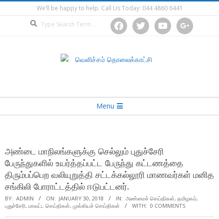
Skip
We’ll be happy to help. Call Us Today: 044 4860 6441
to
Search
facebook
twitter
youtube
google
content
Secondary
Menu
Navigation
Menu
அண்டை மாநிலங்களுக்கு செல்லும் புதுச்சேரி
பேருந்துகளில் உயர்த்தப்பட்ட பேருந்து கட்டணத்தை
திரும்பப்பெற வலியுறுத்தி சட்டக்கல்லூரி மாணவர்கள் மனித
சங்கிலி போராட்டத்தில் ஈடுபட்டனர்.
BY:
ADMIN
ON:
JANUARY 30, 2018
IN:
அண்மைச் செய்திகள்
,
தமிழகம்
,
புதுச்சேரி
,
மாவட்ட செய்திகள்
,
முக்கியச் செய்திகள்
WITH:
0 COMMENTS