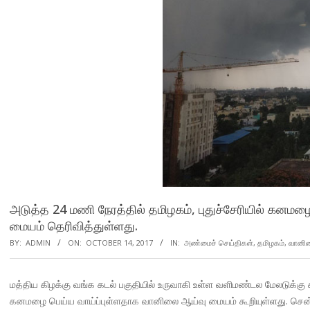
அடுத்த 24 மணி நேரத்தில் தமிழகம், புதுச்சேரியில் கன
மையம் தெரிவித்துள்ளது.
BY:
ADMIN
ON:
OCTOBER 14, 2017
IN:
அண்மைச் செய்திகள்
,
தமிழகம்
,
வானி
மத்திய கிழக்கு வங்க கடல் பகுதியில் உருவாகி உள்ள வளிமண்டல மேலடுக்கு சு
கனமழை பெய்ய வாய்ப்புள்ளதாக வானிலை ஆய்வு மையம் கூறியுள்ளது. செ