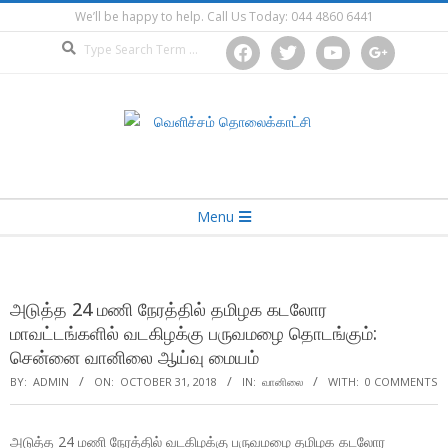
Skip
We’ll be happy to help. Call Us Today: 044 4860 6441
to
Search
facebook
twitter
youtube
google
content
Secondary
Menu
Navigation
Menu
அடுத்த 24 மணி நேரத்தில் தமிழக கடலோர
மாவட்டங்களில் வடகிழக்கு பருவமழை தொடங்கும்:
சென்னை வானிலை ஆய்வு மையம்
BY:
ADMIN
ON:
OCTOBER 31, 2018
IN:
வானிலை
WITH:
0 COMMENTS
அடுத்த 24 மணி நேரத்தில் வடகிழக்கு பருவமழை தமிழக கடலோர