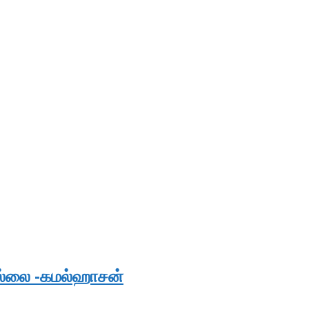
இல்லை -கமல்ஹாசன்