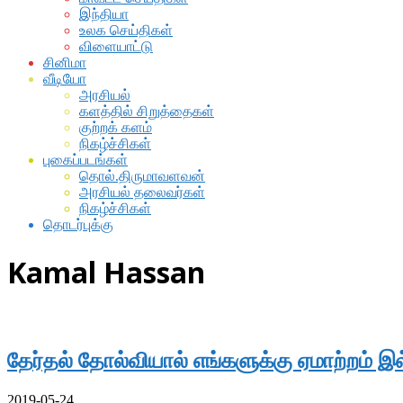
இந்தியா
உலக செய்திகள்
விளையாட்டு
சினிமா
வீடியோ
அரசியல்
களத்தில் சிறுத்தைகள்
குற்றக் களம்
நிகழ்ச்சிகள்
புகைப்படங்கள்
தொல்.திருமாவளவன்
அரசியல் தலைவர்கள்
நிகழ்ச்சிகள்
தொடர்புக்கு
Kamal Hassan
தேர்தல் தோல்வியால் எங்களுக்கு ஏமாற்றம் 
2019-05-24