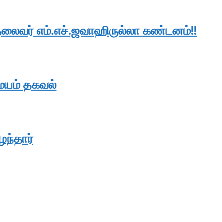
லைவர் எம்.எச்.ஜவாஹிருல்லா கண்டனம்!!
மையம் தகவல்
ழந்தார்