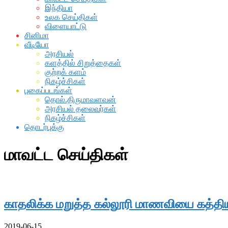
இந்தியா
உலக செய்திகள்
விளையாட்டு
சினிமா
வீடியோ
அரசியல்
களத்தில் சிறுத்தைகள்
குற்றக் களம்
நிகழ்ச்சிகள்
புகைப்படங்கள்
தொல்.திருமாவளவன்
அரசியல் தலைவர்கள்
நிகழ்ச்சிகள்
தொடர்புக்கு
மாவட்ட செய்திகள்
காதலிக்க மறுத்த கல்லூரி மாணவியை கத்தி
2019-06-15