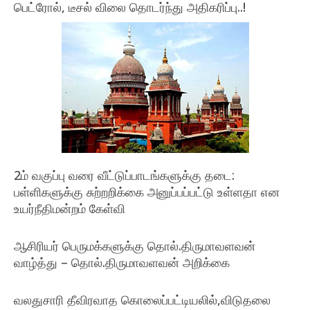
பெட்ரோல், டீசல் விலை தொடர்ந்து அதிகரிப்பு..!
2018-
09-
15
2ம் வகுப்பு வரை வீட்டுப்பாடங்களுக்கு தடை:
பள்ளிகளுக்கு சுற்றறிக்கை அனுப்பப்பட்டு உள்ளதா என
உயர்நீதிமன்றம் கேள்வி
2018-
09-
ஆசிரியர் பெருமக்களுக்கு தொல்.திருமாவளவன்
15
வாழ்த்து – தொல்.திருமாவளவன் அறிக்கை
2018-
09-
வலதுசாரி தீவிரவாத கொலைப்பட்டியலில்,விடுதலை