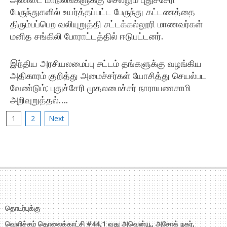
04
பேருந்துகளில் உயர்த்தப்பட்ட பேருந்து கட்டணத்தை
திரும்பப்பெற வலியுறுத்தி சட்டக்கல்லூரி மாணவர்கள்
மனித சங்கிலி போராட்டத்தில் ஈடுபட்டனர்.
2018-
01-
இந்திய அரசியலமைப்பு சட்டம் தங்களுக்கு வழங்கிய
30
அதிகாரம் குறித்து அமைச்சர்கள் யோசித்து செயல்பட
வேண்டும்; புதுச்சேரி முதலமைச்சர் நாராயணசாமி
அறிவுறுத்தல்….
2017-
Posts
1
2
Next
11-
pagination
20
தொடர்புக்கு
வெளிச்சம் தொலைக்காட்சி #44,1 வது அவென்யூ, அசோக் நகர்,