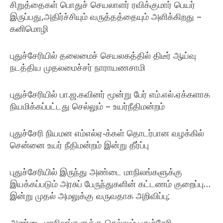
05
சிறுத்தைகள் பொதுச் செயலாளர் ரவிக்குமார் பெயர்
இருப்பது,அதிர்ச்சியும் வருத்தத்தையும் அளிக்கிறது –
கனிமொழி
2018-
09-
புதுச்சேரியில் தலைமைச் செயலகத்தில் திடீர் ஆய்வு
01
நடத்திய முதலமைச்சர் நாராயணசாமி
2018-
04-
புதுச்சேரியில் பா.ஜ.கவினர் மூன்று பேர் எம்.எல்.ஏக்களாக
16
நியமிக்கப்பட்டது செல்லும் – உயர்நீதிமன்றம்
2018-
03-
புதுச்சேரி நியமன எம்எல்ஏ-க்கள் தொடர்பான வழக்கில்
22
சென்னை உயர் நீதிமன்றம் இன்று தீர்ப்பு
2018-
03-
புதுச்சேரியில் இருந்து அண்டை மாநிலங்களுக்கு
22
இயக்கப்படும் அரசுப் பேருந்துகளின் கட்டணம் குறைப்பு…
இன்று முதல் அமலுக்கு வருவதாக அறிவிப்பு;
2018-
02-
அண்டை மாநிலங்களுக்கு செல்லும் புதுச்சேரி