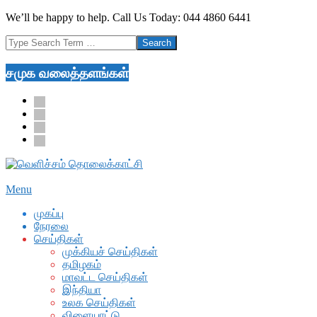
Skip
We’ll be happy to help. Call Us Today: 044 4860 6441
to
Search
content
சமுக வலைத்தளங்கள்
facebook
twitter
youtube
google
Secondary
Menu
Navigation
முகப்பு
Menu
நேரலை
செய்திகள்
முக்கியச் செய்திகள்
தமிழகம்
மாவட்ட செய்திகள்
இந்தியா
உலக செய்திகள்
விளையாட்டு