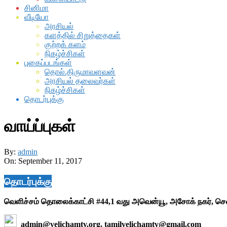
சினிமா
வீடியோ
அரசியல்
களத்தில் சிறுத்தைகள்
குற்றக் களம்
நிகழ்ச்சிகள்
புகைப்படங்கள்
தொல்.திருமாவளவன்
அரசியல் தலைவர்கள்
நிகழ்ச்சிகள்
தொடர்புக்கு
வாய்ப்புகள்
By:
admin
On:
September 11, 2017
2017-
09-
தொடர்புக்கு
11
வெளிச்சம் தொலைக்காட்சி #44,1 வது அவென்யூ, அசோக் நகர், ச
admin@velichamtv.org, tamilvelichamtv@gmail.com